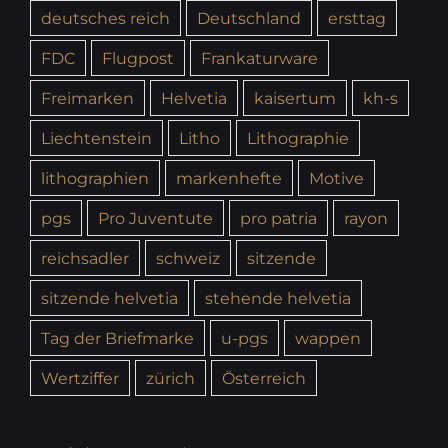
deutsches reich
Deutschland
ersttag
FDC
Flugpost
Frankaturware
Freimarken
Helvetia
kaisertum
kh-s
Liechtenstein
Litho
Lithographie
lithographien
markenhefte
Motive
pgs
Pro Juventute
pro patria
rayon
reichsadler
schweiz
sitzende
sitzende helvetia
stehende helvetia
Tag der Briefmarke
u-pgs
wappen
Wertziffer
zürich
Österreich