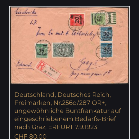
Deutschland, Deutsches Reich,
Freimarken, Nr.256d/287 OR+,
ungewöhnliche Buntfrankatur auf
eingeschriebenem Bedarfs-Brief
nach Graz, ERFURT 7.9.1923
CHF
80.00