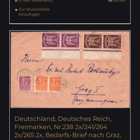
In den Warenkorb
Details
Zur Wunschliste
hinzufügen
Deutschland, Deutsches Reich,
Freimarken, Nr.238 2x/241/264
2x/265 2x, Bedarfs-Brief nach Graz,