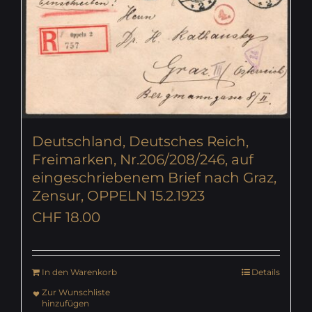
Deutschland, Deutsches Reich,
Freimarken, Nr.206/208/246, auf
eingeschriebenem Brief nach Graz,
Zensur, OPPELN 15.2.1923
CHF
18.00
In den Warenkorb
Details
Zur Wunschliste
hinzufügen