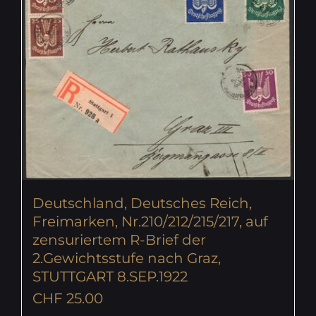
Deutschland, Deutsches Reich,
Freimarken, Nr.210/212/215/217, auf
zensuriertem R-Brief der
2.Gewichtsstufe nach Graz,
STUTTGART 8.SEP.1922
CHF
25.00