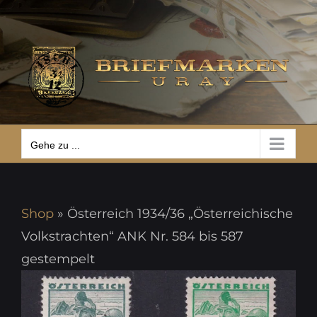
Zum
Gehe zu ...
Inhalt
springen
Gehe zu ...
Shop
»
Österreich 1934/36 „Österreichische
Volkstrachten“ ANK Nr. 584 bis 587
gestempelt