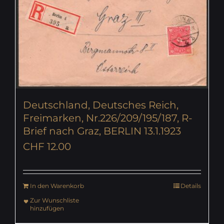
Deutschland, Deutsches Reich,
Freimarken, Nr.226/209/195/187, R-
Brief nach Graz, BERLIN 13.1.1923
CHF
12.00
In den Warenkorb
Details
Zur Wunschliste
hinzufügen