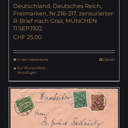
Deutschland, Deutsches Reich,
Freimarken, Nr.216-217, zensurierter
R-Brief nach Graz, MÜNCHEN
11.SEP.1922
CHF
25.00
In den Warenkorb
Details
Zur Wunschliste
hinzufügen