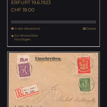
ERFURT 19.6.1923
CHF
18.00
In den Warenkorb
Details
Zur Wunschliste
hinzufügen