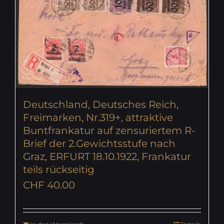
Deutschland, Deutsches Reich,
Freimarken, Nr.319+, attraktive
Buntfrankatur auf zensuriertem R-
Brief der 2.Gewichtsstufe nach
Graz, ERFURT 18.10.1922, Frankatur
teils rückseitig
CHF
40.00