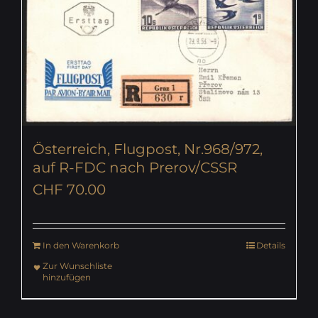
Österreich, Flugpost, Nr.968/972,
auf R-FDC nach Prerov/CSSR
CHF
70.00
In den Warenkorb
Details
Zur Wunschliste
hinzufügen