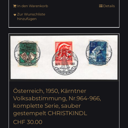
In den Warenkorb
Details
Zur Wunschliste
hinzufügen
Österreich, 1950, Kärntner
Volksabstimmung, Nr.964-966,
komplette Serie, sauber
gestempelt CHRISTKINDL
CHF
30.00