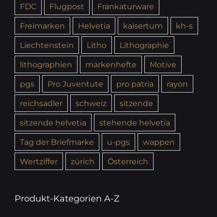
FDC
Flugpost
Frankaturware
Freimarken
Helvetia
kaisertum
kh-s
Liechtenstein
Litho
Lithographie
lithographien
markenhefte
Motive
pgs
Pro Juventute
pro patria
rayon
reichsadler
schweiz
sitzende
sitzende helvetia
stehende helvetia
Tag der Briefmarke
u-pgs
wappen
Wertziffer
zürich
Österreich
Produkt-Kategorien A-Z