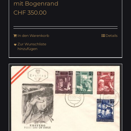
mit Bogenrand
CHF
350.00
In den Warenkorb
Details
Zur Wunschliste
hinzufügen