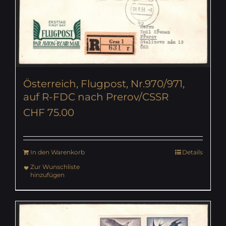
Österreich, Flugpost, Nr.970/971,
auf R-FDC nach Prerov/CSSR
CHF
75.00
In den Warenkorb
Details
Zur Wunschliste
hinzufügen