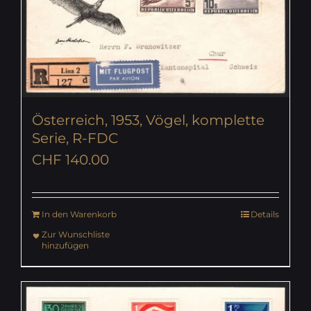
Österreich, 1953, Vögel, komplette
Serie, R-FDC
CHF
140.00
In den Warenkorb
Details
Zur Wunschliste
hinzufügen