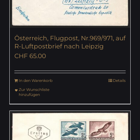
Österreich, Flugpost, Nr.969/971, auf
R-Luftpostbrief nach Leipzig
CHF
65.00
In den Warenkorb
Details
Zur Wunschliste
hinzufügen