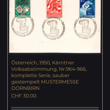
Österreich, 1950, Kärntner
Volksabstimmung, Nr.964-966,
komplette Serie, sauber
gestempelt MUSTERMESSE
DORNBIRN
CHF
30.00