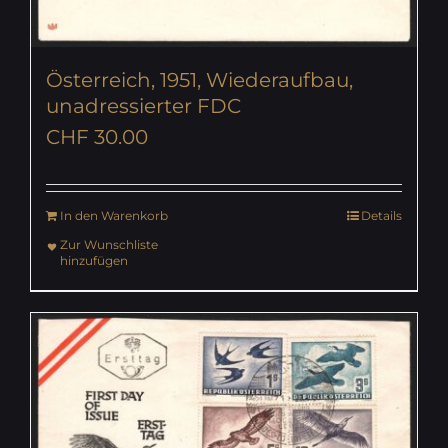
Österreich, 1951, Wiederaufbau,
unadressierter FDC
CHF
30.00
In den Warenkorb
Details
Zur Wunschliste
hinzufügen