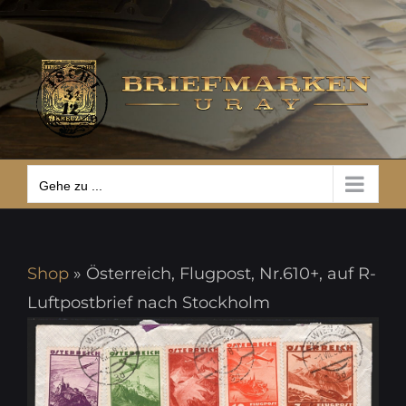
Zum
Gehe zu ...
Inhalt
springen
Gehe zu ...
Shop
»
Österreich, Flugpost, Nr.610+, auf R-
Luftpostbrief nach Stockholm