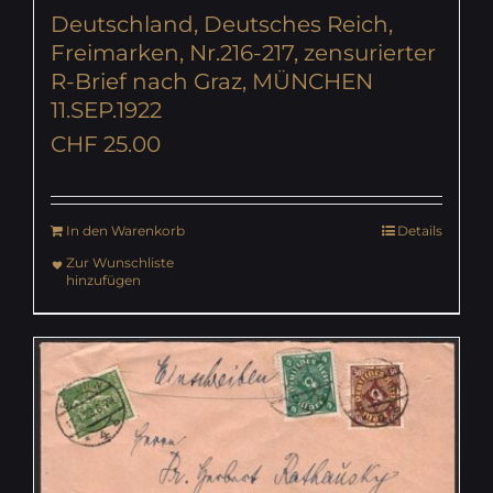
Deutschland, Deutsches Reich,
Freimarken, Nr.216-217, zensurierter
R-Brief nach Graz, MÜNCHEN
11.SEP.1922
CHF
25.00
In den Warenkorb
Details
Zur Wunschliste
hinzufügen