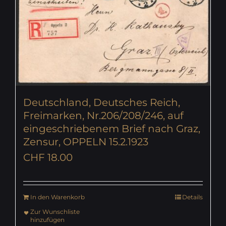
Deutschland, Deutsches Reich,
Freimarken, Nr.206/208/246, auf
eingeschriebenem Brief nach Graz,
Zensur, OPPELN 15.2.1923
CHF
18.00
In den Warenkorb
Details
Zur Wunschliste
hinzufügen