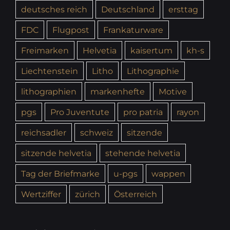
deutsches reich
Deutschland
ersttag
FDC
Flugpost
Frankaturware
Freimarken
Helvetia
kaisertum
kh-s
Liechtenstein
Litho
Lithographie
lithographien
markenhefte
Motive
pgs
Pro Juventute
pro patria
rayon
reichsadler
schweiz
sitzende
sitzende helvetia
stehende helvetia
Tag der Briefmarke
u-pgs
wappen
Wertziffer
zürich
Österreich