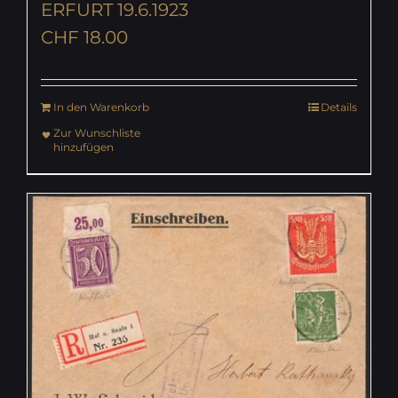
ERFURT 19.6.1923
CHF
18.00
In den Warenkorb
Details
Zur Wunschliste
hinzufügen