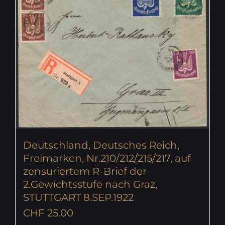
Deutschland, Deutsches Reich,
Freimarken, Nr.210/212/215/217, auf
zensuriertem R-Brief der
2.Gewichtsstufe nach Graz,
STUTTGART 8.SEP.1922
CHF
25.00