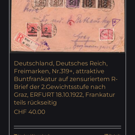
Deutschland, Deutsches Reich,
Freimarken, Nr.319+, attraktive
Buntfrankatur auf zensuriertem R-
Brief der 2.Gewichtsstufe nach
Graz, ERFURT 18.10.1922, Frankatur
teils rückseitig
CHF
40.00