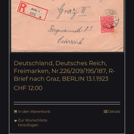
Deutschland, Deutsches Reich,
Freimarken, Nr.226/209/195/187, R-
Brief nach Graz, BERLIN 13.1.1923
CHF
12.00
In den Warenkorb
Details
Zur Wunschliste
hinzufügen