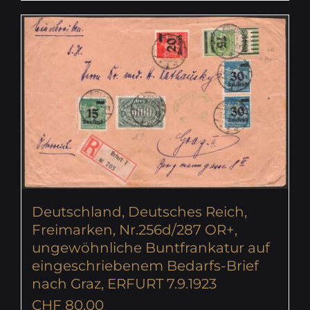
Deutschland, Deutsches Reich,
Freimarken, Nr.256d/287 OR+,
ungewöhnliche Buntfrankatur auf
eingeschriebenem Bedarfs-Brief
nach Graz, ERFURT 7.9.1923
CHF
80.00