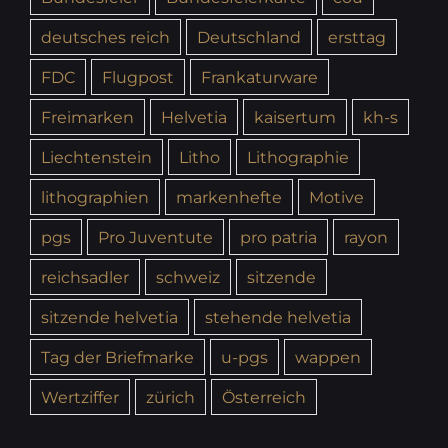
deutsches reich
Deutschland
ersttag
FDC
Flugpost
Frankaturware
Freimarken
Helvetia
kaisertum
kh-s
Liechtenstein
Litho
Lithographie
lithographien
markenhefte
Motive
pgs
Pro Juventute
pro patria
rayon
reichsadler
schweiz
sitzende
sitzende helvetia
stehende helvetia
Tag der Briefmarke
u-pgs
wappen
Wertziffer
zürich
Österreich