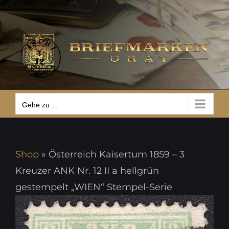
Zum
Gehe zu ...
Inhalt
springen
Gehe zu ...
Shop
»
Österreich Kaisertum 1859 – 3
Kreuzer ANK Nr. 12 II a hellgrün
gestempelt „WIEN“ Stempel-Serie