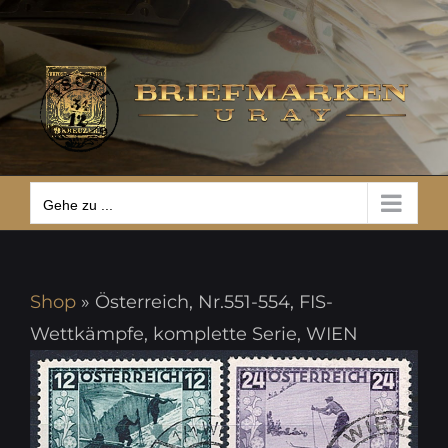
Zum
Gehe zu ...
Inhalt
springen
Gehe zu ...
Shop
»
Österreich, Nr.551-554, FIS-
Wettkämpfe, komplette Serie, WIEN