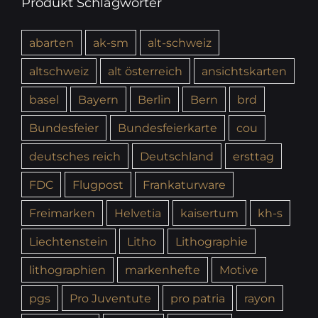
Produkt Schlagwörter
abarten
ak-sm
alt-schweiz
altschweiz
alt österreich
ansichtskarten
basel
Bayern
Berlin
Bern
brd
Bundesfeier
Bundesfeierkarte
cou
deutsches reich
Deutschland
ersttag
FDC
Flugpost
Frankaturware
Freimarken
Helvetia
kaisertum
kh-s
Liechtenstein
Litho
Lithographie
lithographien
markenhefte
Motive
pgs
Pro Juventute
pro patria
rayon