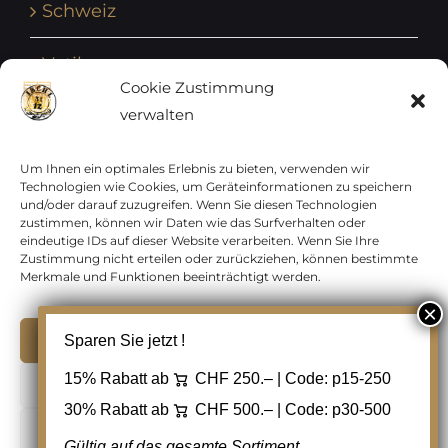
Schweiz
Vatikan
Cookie Zustimmung
verwalten
Vereinte Nationen
Vorphilatelie
Um Ihnen ein optimales Erlebnis zu bieten, verwenden wir
Technologien wie Cookies, um Geräteinformationen zu speichern
und/oder darauf zuzugreifen. Wenn Sie diesen Technologien
Zensurbelege Österreich
zustimmen, können wir Daten wie das Surfverhalten oder
eindeutige IDs auf dieser Website verarbeiten. Wenn Sie Ihre
Zustimmung nicht erteilen oder zurückziehen, können bestimmte
Zensurbelege Schweiz
Merkmale und Funktionen beeinträchtigt werden.
Akzeptieren
Sparen Sie jetzt !
Copyright 2012 - 2024 URAY GmbH | All Rights
15% Rabatt ab
CHF 250.– | Code:
p15-250
Ablehnen
Reserved |
PCI Data Security Standards |
30% Rabatt ab
CHF 500.– | Code:
p30-500
AGB
|
Datenschutz
|
Kontakt
Cookie Einstellungen
Gültig auf das gesamte Sortiment,