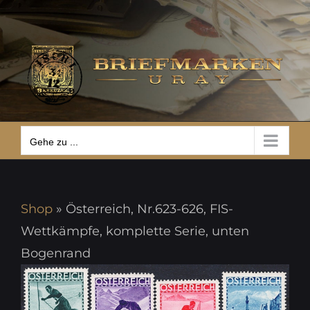
Zum
Gehe zu ...
Inhalt
springen
Gehe zu ...
Shop
»
Österreich, Nr.623-626, FIS-
Wettkämpfe, komplette Serie, unten
Bogenrand