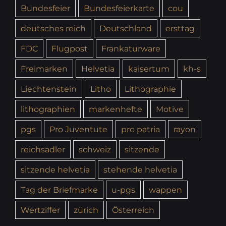
Bundesfeier
Bundesfeierkarte
cou
deutsches reich
Deutschland
ersttag
FDC
Flugpost
Frankaturware
Freimarken
Helvetia
kaisertum
kh-s
Liechtenstein
Litho
Lithographie
lithographien
markenhefte
Motive
pgs
Pro Juventute
pro patria
rayon
reichsadler
schweiz
sitzende
sitzende helvetia
stehende helvetia
Tag der Briefmarke
u-pgs
wappen
Wertziffer
zürich
Österreich