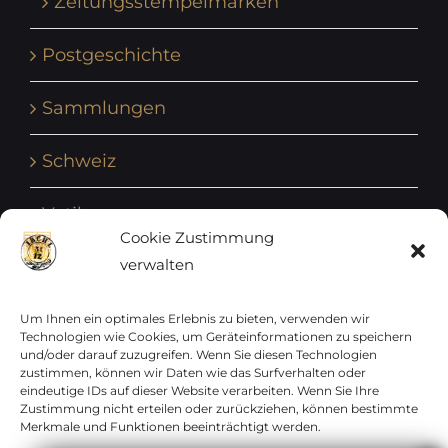
Zeitungsstempelmarken
Postgeschichte
Sammlungen
Schweiz
Vatikan
Cookie Zustimmung
verwalten
Vereinte Nationen
Vorphilatelie
Um Ihnen ein optimales Erlebnis zu bieten, verwenden wir
Technologien wie Cookies, um Geräteinformationen zu speichern
und/oder darauf zuzugreifen. Wenn Sie diesen Technologien
Zensurbelege Österreich
zustimmen, können wir Daten wie das Surfverhalten oder
eindeutige IDs auf dieser Website verarbeiten. Wenn Sie Ihre
Zustimmung nicht erteilen oder zurückziehen, können bestimmte
Zensurbelege Schweiz
Merkmale und Funktionen beeinträchtigt werden.