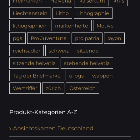
Freimarken
Helvetia
kaisertum
kh-s
Liechtenstein
Litho
Lithographie
lithographien
markenhefte
Motive
pgs
Pro Juventute
pro patria
rayon
reichsadler
schweiz
sitzende
sitzende helvetia
stehende helvetia
Tag der Briefmarke
u-pgs
wappen
Wertziffer
zürich
Österreich
Produkt-Kategorien A-Z
Ansichtskarten Deutschland