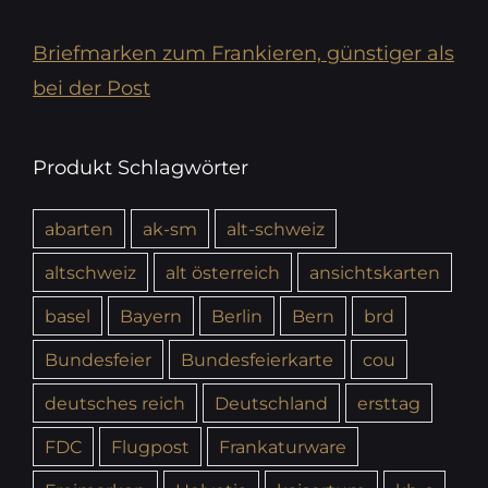
Briefmarken zum Frankieren, günstiger als
bei der Post
Produkt Schlagwörter
abarten
ak-sm
alt-schweiz
altschweiz
alt österreich
ansichtskarten
basel
Bayern
Berlin
Bern
brd
Bundesfeier
Bundesfeierkarte
cou
deutsches reich
Deutschland
ersttag
FDC
Flugpost
Frankaturware