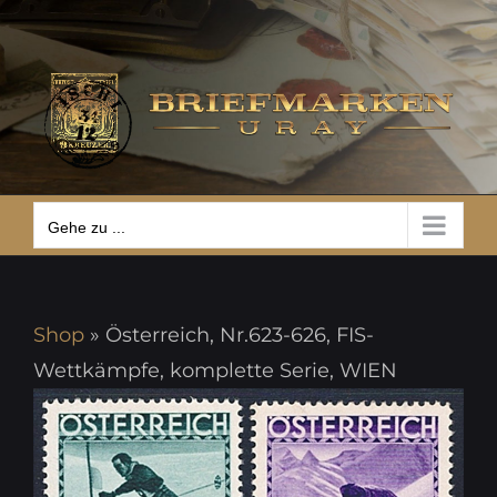
Zum
Gehe zu ...
Inhalt
springen
Gehe zu ...
Shop
»
Österreich, Nr.623-626, FIS-
Wettkämpfe, komplette Serie, WIEN