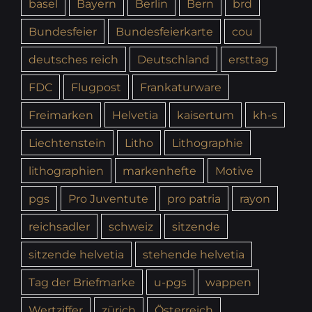
basel
Bayern
Berlin
Bern
brd
Bundesfeier
Bundesfeierkarte
cou
deutsches reich
Deutschland
ersttag
FDC
Flugpost
Frankaturware
Freimarken
Helvetia
kaisertum
kh-s
Liechtenstein
Litho
Lithographie
lithographien
markenhefte
Motive
pgs
Pro Juventute
pro patria
rayon
reichsadler
schweiz
sitzende
sitzende helvetia
stehende helvetia
Tag der Briefmarke
u-pgs
wappen
Wertziffer
zürich
Österreich