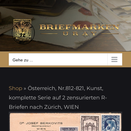
Zum
Gehe zu ...
Inhalt
springen
Gehe zu ...
Shop
»
Österreich, Nr.812-821, Kunst,
komplette Serie auf 2 zensurierten R-
Briefen nach Zürich, WIEN