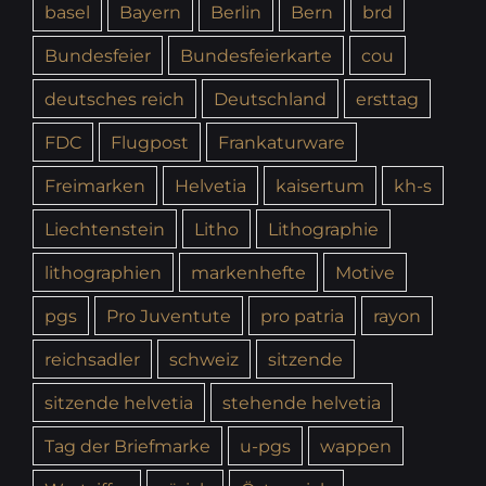
basel
Bayern
Berlin
Bern
brd
Bundesfeier
Bundesfeierkarte
cou
deutsches reich
Deutschland
ersttag
FDC
Flugpost
Frankaturware
Freimarken
Helvetia
kaisertum
kh-s
Liechtenstein
Litho
Lithographie
lithographien
markenhefte
Motive
pgs
Pro Juventute
pro patria
rayon
reichsadler
schweiz
sitzende
sitzende helvetia
stehende helvetia
Tag der Briefmarke
u-pgs
wappen