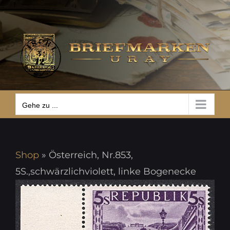
Zum
Gehe zu ...
Inhalt
springen
Gehe zu ...
Shop
»
Österreich, Nr.853,
5S.,schwärzlichviolett, linke Bogenecke