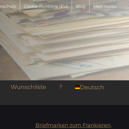
nschutz
Cookie-Richtlinie (EU)
Blog
Mein Konto
Wunschliste
?
Deutsch
Briefmarken zum Frankieren,