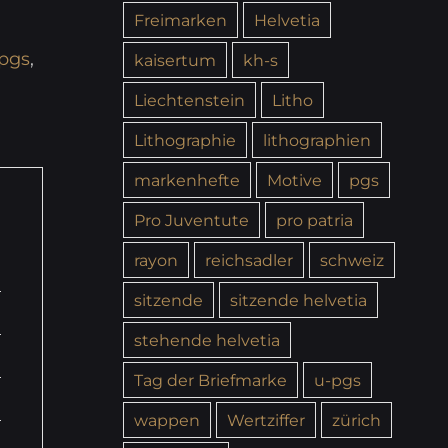
Freimarken
Helvetia
pgs
,
kaisertum
kh-s
Liechtenstein
Litho
Lithographie
lithographien
markenhefte
Motive
pgs
Pro Juventute
pro patria
rayon
reichsadler
schweiz
sitzende
sitzende helvetia
stehende helvetia
Tag der Briefmarke
u-pgs
wappen
Wertziffer
zürich