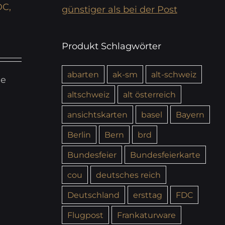
DC,
günstiger als bei der Post
Produkt Schlagwörter
abarten
ak-sm
alt-schweiz
ie
altschweiz
alt österreich
ansichtskarten
basel
Bayern
Berlin
Bern
brd
Bundesfeier
Bundesfeierkarte
cou
deutsches reich
Deutschland
ersttag
FDC
Flugpost
Frankaturware