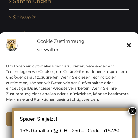
Sammlungen
Schweiz
Vatikan
Cookie Zustimmung
verwalten
Vereinte Nationen
Vorphilatelie
Um Ihnen ein optimales Erlebnis zu bieten, verwenden wir
Technologien wie Cookies, um Geräteinformationen zu speichern
und/oder darauf zuzugreifen. Wenn Sie diesen Technologien
Zensurbelege Österreich
zustimmen, können wir Daten wie das Surfverhalten oder
eindeutige IDs auf dieser Website verarbeiten. Wenn Sie Ihre
Zustimmung nicht erteilen oder zurückziehen, können bestimmte
Zensurbelege Schweiz
Merkmale und Funktionen beeinträchtigt werden.
Akzeptieren
Sparen Sie jetzt !
Copyright 2012 - 2024 URAY GmbH | All Rights
15% Rabatt ab
CHF 250.– | Code:
p15-250
Ablehnen