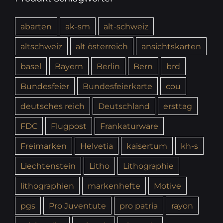
abarten
ak-sm
alt-schweiz
altschweiz
alt österreich
ansichtskarten
basel
Bayern
Berlin
Bern
brd
Bundesfeier
Bundesfeierkarte
cou
deutsches reich
Deutschland
ersttag
FDC
Flugpost
Frankaturware
Freimarken
Helvetia
kaisertum
kh-s
Liechtenstein
Litho
Lithographie
lithographien
markenhefte
Motive
pgs
Pro Juventute
pro patria
rayon