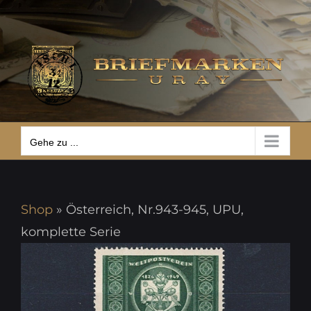
Zum
Gehe zu ...
Inhalt
springen
Gehe zu ...
Shop
»
Österreich, Nr.943-945, UPU,
komplette Serie