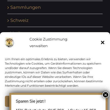
Sammlungen
Schweiz
Vatikan
Cookie Zustimmung
verwalten
Vereinte Nationen
Vorphilatelie
Um Ihnen ein optimales Erlebnis zu bieten, verwenden wir
Technologien wie Cookies, um Geräteinformationen zu speichern
und/oder darauf zuzugreifen. Wenn Sie diesen Technologien
Zensurbelege Österreich
zustimmen, können wir Daten wie das Surfverhalten oder
eindeutige IDs auf dieser Website verarbeiten. Wenn Sie Ihre
Zustimmung nicht erteilen oder zurückziehen, können bestimmte
Zensurbelege Schweiz
Merkmale und Funktionen beeinträchtigt werden.
Akzeptieren
Sparen Sie jetzt !
Copyright 2012 - 2024 URAY GmbH | All Rights