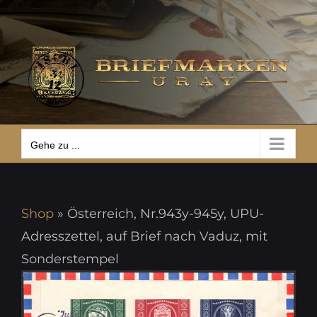
Zum
Gehe zu ...
Inhalt
springen
Gehe zu ...
Shop
»
Österreich, Nr.943y-945y, UPU-
Adresszettel, auf Brief nach Vaduz, mit
Sonderstempel