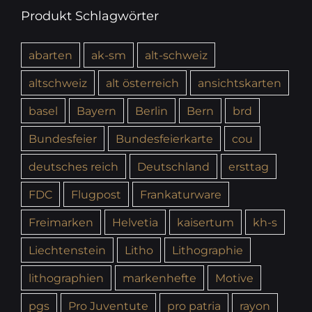
Produkt Schlagwörter
abarten
ak-sm
alt-schweiz
altschweiz
alt österreich
ansichtskarten
basel
Bayern
Berlin
Bern
brd
Bundesfeier
Bundesfeierkarte
cou
deutsches reich
Deutschland
ersttag
FDC
Flugpost
Frankaturware
Freimarken
Helvetia
kaisertum
kh-s
Liechtenstein
Litho
Lithographie
lithographien
markenhefte
Motive
pgs
Pro Juventute
pro patria
rayon