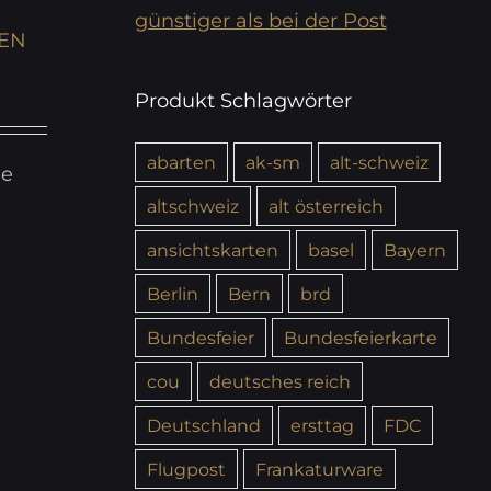
günstiger als bei der Post
IEN
Produkt Schlagwörter
abarten
ak-sm
alt-schweiz
ie
altschweiz
alt österreich
ansichtskarten
basel
Bayern
Berlin
Bern
brd
Bundesfeier
Bundesfeierkarte
cou
deutsches reich
Deutschland
ersttag
FDC
Flugpost
Frankaturware