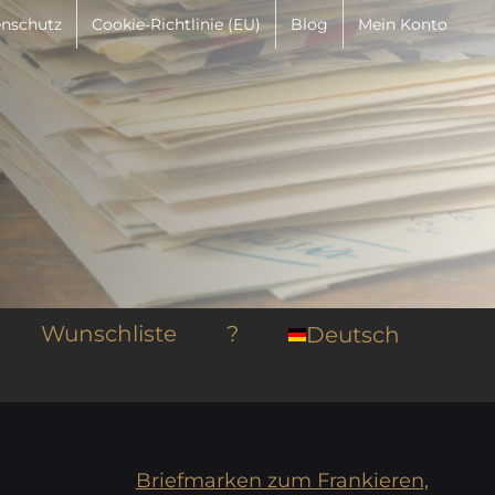
nschutz
Cookie-Richtlinie (EU)
Blog
Mein Konto
Wunschliste
?
Deutsch
Briefmarken zum Frankieren,