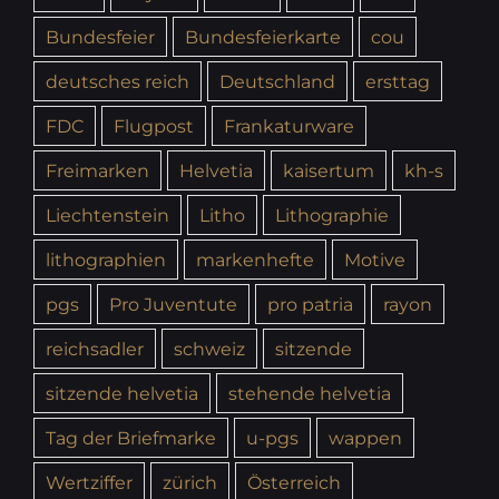
Bundesfeier
Bundesfeierkarte
cou
deutsches reich
Deutschland
ersttag
FDC
Flugpost
Frankaturware
Freimarken
Helvetia
kaisertum
kh-s
Liechtenstein
Litho
Lithographie
lithographien
markenhefte
Motive
pgs
Pro Juventute
pro patria
rayon
reichsadler
schweiz
sitzende
sitzende helvetia
stehende helvetia
Tag der Briefmarke
u-pgs
wappen
Wertziffer
zürich
Österreich