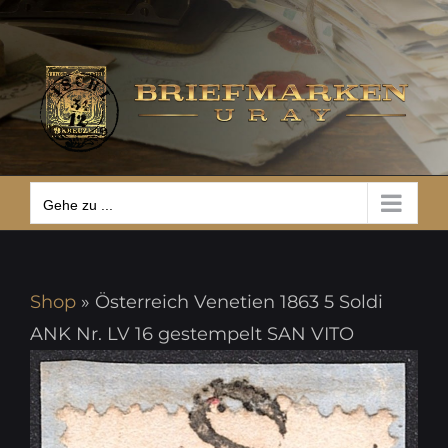
Zum
Gehe zu ...
Inhalt
springen
Gehe zu ...
Shop
»
Österreich Venetien 1863 5 Soldi
ANK Nr. LV 16 gestempelt SAN VITO