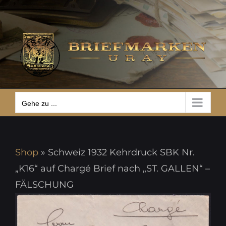
Zum
Gehe zu ...
Inhalt
springen
Gehe zu ...
Shop
»
Schweiz 1932 Kehrdruck SBK Nr.
„K16“ auf Chargé Brief nach „ST. GALLEN“ –
FÄLSCHUNG