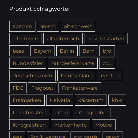
Produkt Schlagwörter
abarten
ak-sm
alt-schweiz
altschweiz
alt österreich
ansichtskarten
basel
Bayern
Berlin
Bern
brd
Bundesfeier
Bundesfeierkarte
cou
deutsches reich
Deutschland
ersttag
FDC
Flugpost
Frankaturware
Freimarken
Helvetia
kaisertum
kh-s
Liechtenstein
Litho
Lithographie
lithographien
markenhefte
Motive
pgs
Pro Juventute
pro patria
rayon