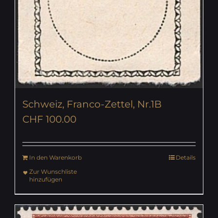
Schweiz, Franco-Zettel, Nr.1B
CHF
100.00
In den Warenkorb
Details
Zur Wunschliste
hinzufügen