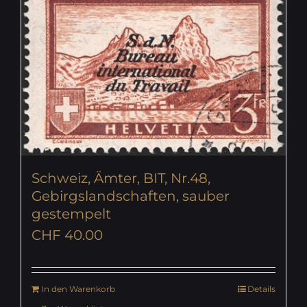
Schweiz, Ämter, BIT, Nr.48,
Gebirgslandschaften, sauber
gestempelt
CHF
40.00
In den Warenkorb
Details