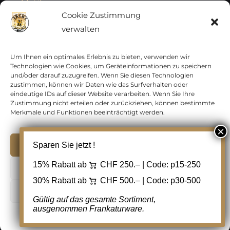
Vatikan
Cookie Zustimmung
verwalten
Vereinte Nationen
Vorphilatelie
Um Ihnen ein optimales Erlebnis zu bieten, verwenden wir
Technologien wie Cookies, um Geräteinformationen zu speichern
und/oder darauf zuzugreifen. Wenn Sie diesen Technologien
Zensurbelege Österreich
zustimmen, können wir Daten wie das Surfverhalten oder
eindeutige IDs auf dieser Website verarbeiten. Wenn Sie Ihre
Zustimmung nicht erteilen oder zurückziehen, können bestimmte
Zensurbelege Schweiz
Merkmale und Funktionen beeinträchtigt werden.
Akzeptieren
Sparen Sie jetzt !
Copyright 2012 - 2024 URAY GmbH | All Rights
15% Rabatt ab
CHF 250.– | Code:
p15-250
Ablehnen
Reserved |
PCI Data Security Standards |
30% Rabatt ab
CHF 500.– | Code:
p30-500
AGB
|
Datenschutz
|
Kontakt
Cookie Einstellungen
Gültig auf das gesamte Sortiment,
ausgenommen Frankaturware.
Facebook
Cookie-Richtlinie
Datenschutz
Kontakt