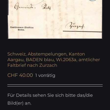
Schweiz, Abstempelungen, Kanton
Aargau, BADEN blau, Wi.2063a, amtlicher
Faltbrief nach Zurzach
CHF
40.00
1 vorrätig
Für Details sehen Sie sich bitte das/die
Bild(er) an.