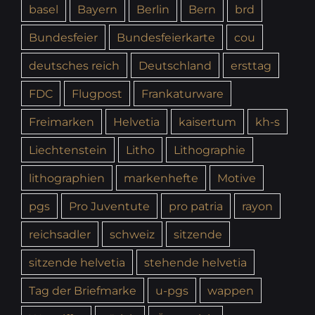
basel
Bayern
Berlin
Bern
brd
Bundesfeier
Bundesfeierkarte
cou
deutsches reich
Deutschland
ersttag
FDC
Flugpost
Frankaturware
Freimarken
Helvetia
kaisertum
kh-s
Liechtenstein
Litho
Lithographie
lithographien
markenhefte
Motive
pgs
Pro Juventute
pro patria
rayon
reichsadler
schweiz
sitzende
sitzende helvetia
stehende helvetia
Tag der Briefmarke
u-pgs
wappen