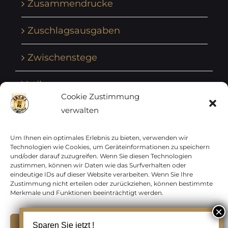
Zusammendrucke
Zuschlagsausgaben
Zwischenstege
Vatikan
Cookie Zustimmung
verwalten
Vereinte Nationen
Vorphilatelie
Um Ihnen ein optimales Erlebnis zu bieten, verwenden wir
Technologien wie Cookies, um Geräteinformationen zu speichern
und/oder darauf zuzugreifen. Wenn Sie diesen Technologien
Zensurbelege Österreich
zustimmen, können wir Daten wie das Surfverhalten oder
eindeutige IDs auf dieser Website verarbeiten. Wenn Sie Ihre
Zustimmung nicht erteilen oder zurückziehen, können bestimmte
Zensurbelege Schweiz
Merkmale und Funktionen beeinträchtigt werden.
Akzeptieren
Sparen Sie jetzt !