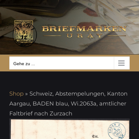
Zum
Gehe zu ...
Inhalt
springen
Gehe zu ...
Shop
»
Schweiz, Abstempelungen, Kanton
Aargau, BADEN blau, Wi.2063a, amtlicher
Faltbrief nach Zurzach