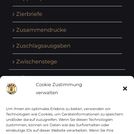
Zierbriefe
Zusammendrucke
Zuschlagsausgaben
Zwischenstege
Vatikan
Cookie Zustimmung
verwalten
Vereinte Nationen
Vorphilatelie
Um Ihnen ein optimales Erlebnis zu bieten, verwenden wir
Technologien wie Cookies, um Geräteinformationen zu speichern
und/oder darauf zuzugreifen. Wenn Sie diesen Technologien
Zensurbelege Österreich
zustimmen, können wir Daten wie das Surfverhalten oder
eindeutige IDs auf dieser Website verarbeiten. Wenn Sie Ihre