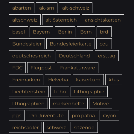
abarten
ak-sm
alt-schweiz
altschweiz
alt österreich
ansichtskarten
basel
Bayern
Berlin
Bern
brd
Bundesfeier
Bundesfeierkarte
cou
deutsches reich
Deutschland
ersttag
FDC
Flugpost
Frankaturware
Freimarken
Helvetia
kaisertum
kh-s
Liechtenstein
Litho
Lithographie
lithographien
markenhefte
Motive
pgs
Pro Juventute
pro patria
rayon
reichsadler
schweiz
sitzende