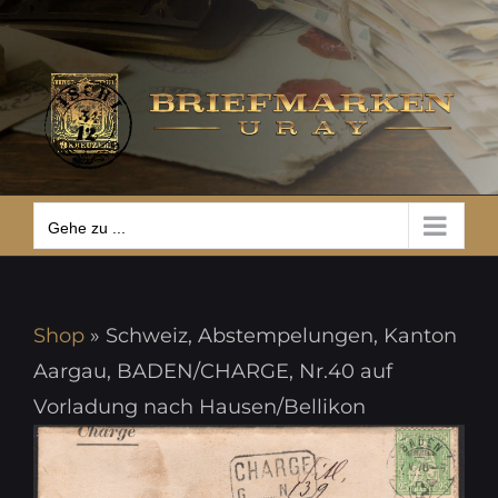
Zum
Gehe zu ...
Inhalt
springen
Gehe zu ...
Shop
»
Schweiz, Abstempelungen, Kanton
Aargau, BADEN/CHARGE, Nr.40 auf
Vorladung nach Hausen/Bellikon