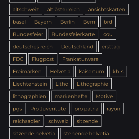
altschweiz
alt österreich
ansichtskarten
basel
Bayern
Berlin
Bern
brd
Bundesfeier
Bundesfeierkarte
cou
deutsches reich
Deutschland
ersttag
FDC
Flugpost
Frankaturware
Freimarken
Helvetia
kaisertum
kh-s
Liechtenstein
Litho
Lithographie
lithographien
markenhefte
Motive
pgs
Pro Juventute
pro patria
rayon
reichsadler
schweiz
sitzende
sitzende helvetia
stehende helvetia