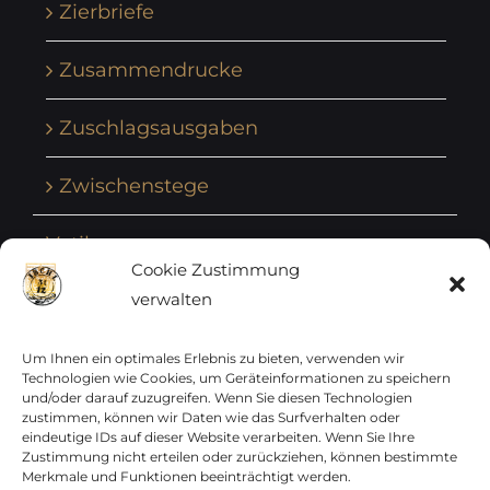
Zierbriefe
Zusammendrucke
Zuschlagsausgaben
Zwischenstege
Vatikan
Cookie Zustimmung
verwalten
Vereinte Nationen
Vorphilatelie
Um Ihnen ein optimales Erlebnis zu bieten, verwenden wir
Technologien wie Cookies, um Geräteinformationen zu speichern
und/oder darauf zuzugreifen. Wenn Sie diesen Technologien
Zensurbelege Österreich
zustimmen, können wir Daten wie das Surfverhalten oder
eindeutige IDs auf dieser Website verarbeiten. Wenn Sie Ihre
Zustimmung nicht erteilen oder zurückziehen, können bestimmte
Zensurbelege Schweiz
Merkmale und Funktionen beeinträchtigt werden.