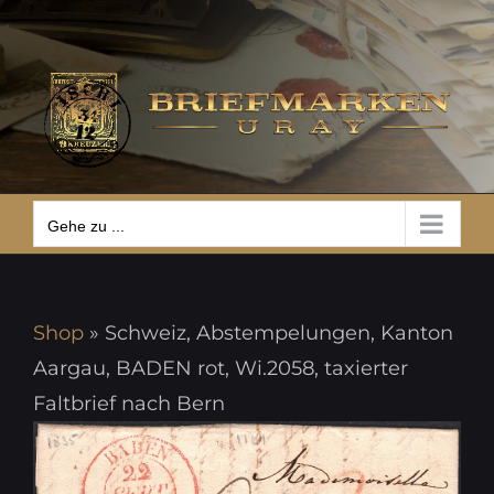
Zum
Gehe zu ...
Inhalt
springen
Gehe zu ...
Shop
»
Schweiz, Abstempelungen, Kanton
Aargau, BADEN rot, Wi.2058, taxierter
Faltbrief nach Bern