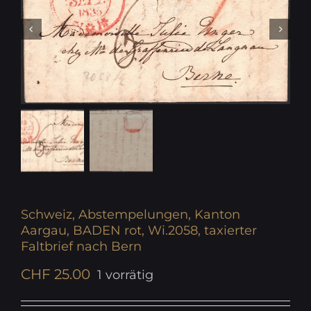
Schweiz, Abstempelungen, Kanton
Aargau, BADEN rot, Wi.2058, taxierter
Faltbrief nach Bern
CHF
25.00
1 vorrätig