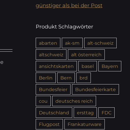
günstiger als bei der Post
Produkt Schlagwörter
abarten
ak-sm
alt-schweiz
altschweiz
alt österreich
ie
ansichtskarten
basel
Bayern
Berlin
Bern
brd
Bundesfeier
Bundesfeierkarte
cou
deutsches reich
Deutschland
ersttag
FDC
Flugpost
Frankaturware