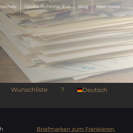
nschutz
Cookie-Richtlinie (EU)
Blog
Mein Konto
Wunschliste
?
Deutsch
ch
Briefmarken zum Frankieren,