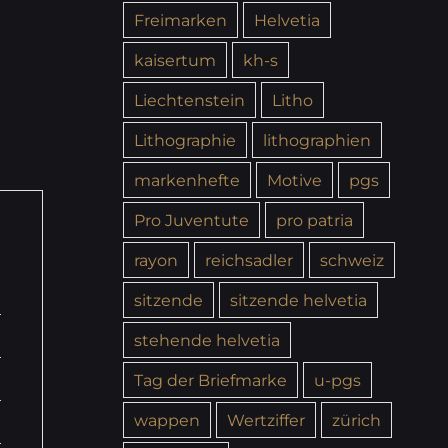
Freimarken
Helvetia
kaisertum
kh-s
Liechtenstein
Litho
Lithographie
lithographien
markenhefte
Motive
pgs
Pro Juventute
pro patria
rayon
reichsadler
schweiz
sitzende
sitzende helvetia
stehende helvetia
Tag der Briefmarke
u-pgs
wappen
Wertziffer
zürich