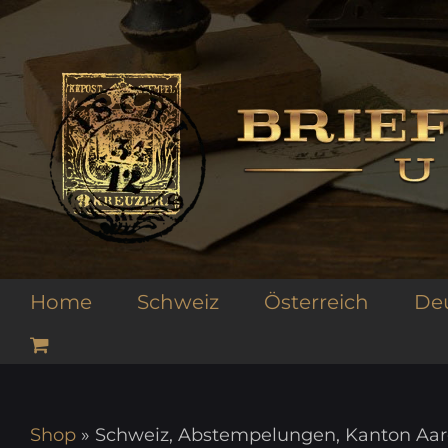
Zum
Inhalt
springen
Home
Schweiz
Österreich
De
Shop
»
Schweiz, Abstempelungen, Kanton Aa