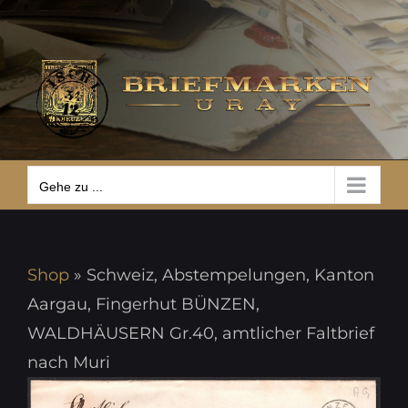
Zum
Gehe zu ...
Inhalt
springen
Gehe zu ...
Shop
»
Schweiz, Abstempelungen, Kanton
Aargau, Fingerhut BÜNZEN,
WALDHÄUSERN Gr.40, amtlicher Faltbrief
nach Muri