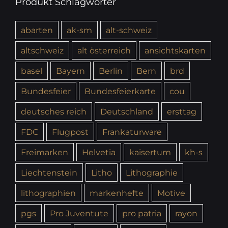
Produkt Schlagwörter
abarten
ak-sm
alt-schweiz
altschweiz
alt österreich
ansichtskarten
basel
Bayern
Berlin
Bern
brd
Bundesfeier
Bundesfeierkarte
cou
deutsches reich
Deutschland
ersttag
FDC
Flugpost
Frankaturware
Freimarken
Helvetia
kaisertum
kh-s
Liechtenstein
Litho
Lithographie
lithographien
markenhefte
Motive
pgs
Pro Juventute
pro patria
rayon