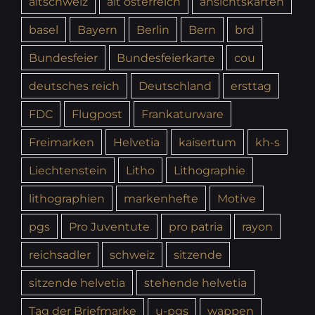
altschweiz
alt österreich
ansichtskarten
basel
Bayern
Berlin
Bern
brd
Bundesfeier
Bundesfeierkarte
cou
deutsches reich
Deutschland
ersttag
FDC
Flugpost
Frankaturware
Freimarken
Helvetia
kaisertum
kh-s
Liechtenstein
Litho
Lithographie
lithographien
markenhefte
Motive
pgs
Pro Juventute
pro patria
rayon
reichsadler
schweiz
sitzende
sitzende helvetia
stehende helvetia
Tag der Briefmarke
u-pgs
wappen