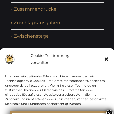
Zusammendrucke
Zuschlagsausgaben
Zwischenstege
Vatikan
Cookie Zustimmung
verwalten
Vereinte Nationen
Vorphilatelie
Um Ihnen ein optimales Erlebnis zu bieten, verwenden wir
Technologien wie Cookies, um Geräteinformationen zu speichern
und/oder darauf zuzugreifen. Wenn Sie diesen Technologien
Zensurbelege Österreich
zustimmen, können wir Daten wie das Surfverhalten oder
eindeutige IDs auf dieser Website verarbeiten. Wenn Sie Ihre
Zustimmung nicht erteilen oder zurückziehen, können bestimmte
Zensurbelege Schweiz
Merkmale und Funktionen beeinträchtigt werden.