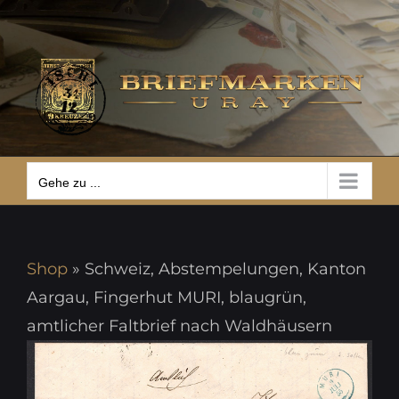
Zum
Gehe zu ...
Inhalt
springen
Gehe zu ...
Shop
»
Schweiz, Abstempelungen, Kanton
Aargau, Fingerhut MURI, blaugrün,
amtlicher Faltbrief nach Waldhäusern