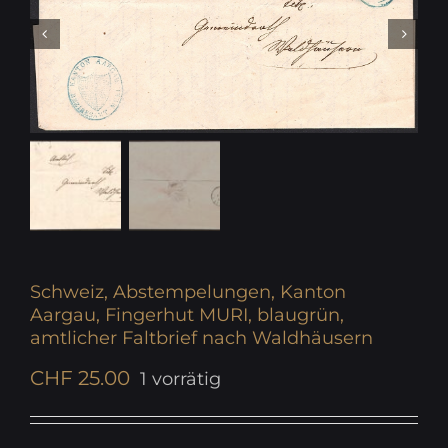
Schweiz, Abstempelungen, Kanton
Aargau, Fingerhut MURI, blaugrün,
amtlicher Faltbrief nach Waldhäusern
CHF
25.00
1 vorrätig