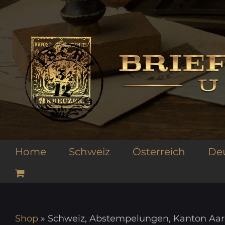
Zum
Inhalt
springen
Home
Schweiz
Österreich
De
Shop
»
Schweiz, Abstempelungen, Kanton Aarg