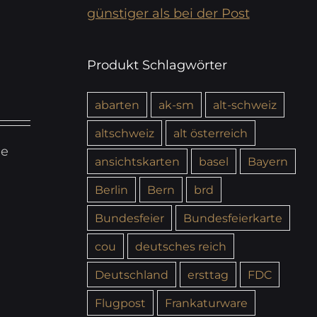
günstiger als bei der Post
Produkt Schlagwörter
abarten
ak-sm
alt-schweiz
altschweiz
alt österreich
ie
ansichtskarten
basel
Bayern
Berlin
Bern
brd
Bundesfeier
Bundesfeierkarte
cou
deutsches reich
Deutschland
ersttag
FDC
Flugpost
Frankaturware