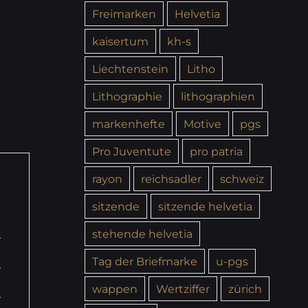
Freimarken
Helvetia
kaisertum
kh-s
Liechtenstein
Litho
Lithographie
lithographien
markenhefte
Motive
pgs
Pro Juventute
pro patria
rayon
reichsadler
schweiz
sitzende
sitzende helvetia
stehende helvetia
Tag der Briefmarke
u-pgs
wappen
Wertziffer
zürich