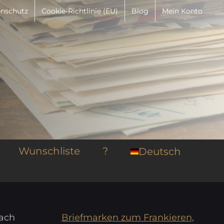
nschutz
Cookie-Richtlinie (EU)
Blog
Mein Konto
Wunschliste
?
Deutsch
nach
Briefmarken zum Frankieren,