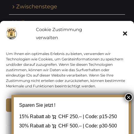
Zwischenstege
Vatikan
Cookie Zustimmung
verwalten
Vereinte Nationen
Vorphilatelie
Um Ihnen ein optimales Erlebnis zu bieten, verwenden wir
Technologien wie Cookies, um Geräteinformationen zu speichern
und/oder darauf zuzugreifen. Wenn Sie diesen Technologien
Zensurbelege Österreich
zustimmen, können wir Daten wie das Surfverhalten oder
eindeutige IDs auf dieser Website verarbeiten. Wenn Sie Ihre
Zustimmung nicht erteilen oder zurückziehen, können bestimmte
Zensurbelege Schweiz
Merkmale und Funktionen beeinträchtigt werden.
Akzeptieren
Sparen Sie jetzt !
Copyright 2012 - 2024 URAY GmbH | All Rights
15% Rabatt ab
CHF 250.– | Code:
p15-250
Ablehnen
Reserved |
PCI Data Security Standards |
30% Rabatt ab
CHF 500.– | Code:
p30-500
AGB
|
Datenschutz
|
Kontakt
Cookie Einstellungen