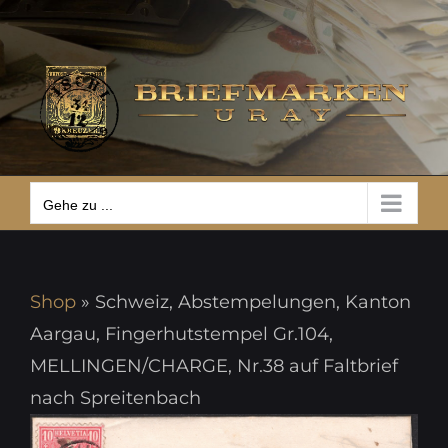
Zum
Gehe zu ...
Inhalt
springen
Gehe zu ...
Shop
»
Schweiz, Abstempelungen, Kanton
Aargau, Fingerhutstempel Gr.104,
MELLINGEN/CHARGE, Nr.38 auf Faltbrief
nach Spreitenbach