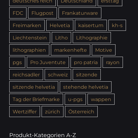
deutsches reich
Deutschland
ersttag
FDC
Flugpost
Frankaturware
Freimarken
Helvetia
kaisertum
kh-s
Liechtenstein
Litho
Lithographie
lithographien
markenhefte
Motive
pgs
Pro Juventute
pro patria
rayon
reichsadler
schweiz
sitzende
sitzende helvetia
stehende helvetia
Tag der Briefmarke
u-pgs
wappen
Wertziffer
zürich
Österreich
Produkt-Kategorien A-Z