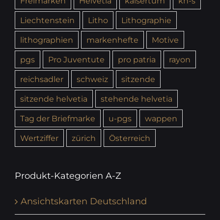
Freimarken
Helvetia
kaisertum
kh-s
Liechtenstein
Litho
Lithographie
lithographien
markenhefte
Motive
pgs
Pro Juventute
pro patria
rayon
reichsadler
schweiz
sitzende
sitzende helvetia
stehende helvetia
Tag der Briefmarke
u-pgs
wappen
Wertziffer
zürich
Österreich
Produkt-Kategorien A-Z
Ansichtskarten Deutschland