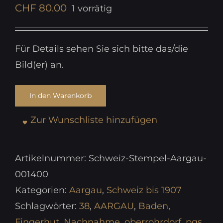
CHF
80.00
1 vorrätig
Für Details sehen Sie sich bitte das/die
Bild(er) an.
In den Warenkorb
Zur Wunschliste hinzufügen
Artikelnummer:
Schweiz-Stempel-Aargau-
001400
Kategorien:
Aargau
,
Schweiz bis 1907
Schlagwörter:
38
,
AARGAU
,
Baden
,
Fingerhut
,
Nachnahme
,
oberrohrdorf
,
pgs