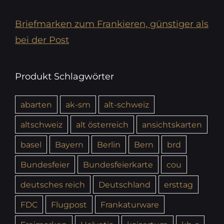
Briefmarken zum Frankieren, günstiger als
bei der Post
Produkt Schlagwörter
abarten
ak-sm
alt-schweiz
altschweiz
alt österreich
ansichtskarten
basel
Bayern
Berlin
Bern
brd
Bundesfeier
Bundesfeierkarte
cou
deutsches reich
Deutschland
ersttag
FDC
Flugpost
Frankaturware