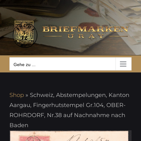
Zum
Gehe zu ...
Inhalt
springen
Gehe zu ...
Shop
»
Schweiz, Abstempelungen, Kanton
Aargau, Fingerhutstempel Gr.104, OBER-
ROHRDORF, Nr.38 auf Nachnahme nach
Baden