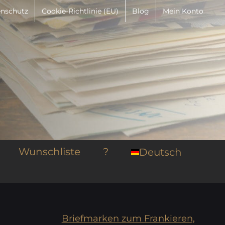
nschutz
Cookie-Richtlinie (EU)
Blog
Mein Konto
Wunschliste
?
Deutsch
Briefmarken zum Frankieren,