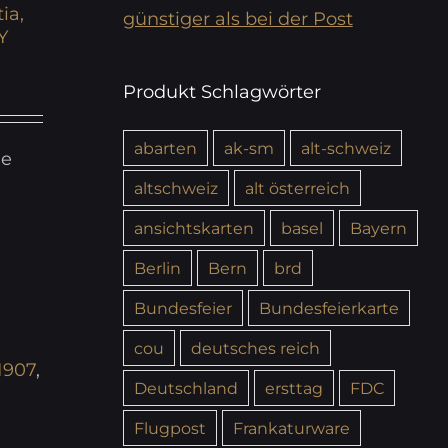
ia,
günstiger als bei der Post
Y
Produkt Schlagwörter
abarten
ak-sm
alt-schweiz
ie
altschweiz
alt österreich
ansichtskarten
basel
Bayern
Berlin
Bern
brd
Bundesfeier
Bundesfeierkarte
cou
deutsches reich
1907
,
Deutschland
ersttag
FDC
Flugpost
Frankaturware