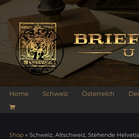
Zum
Inhalt
springen
Home
Schweiz
Österreich
De
Shop
»
Schweiz, Altschweiz, Stehende Helveti