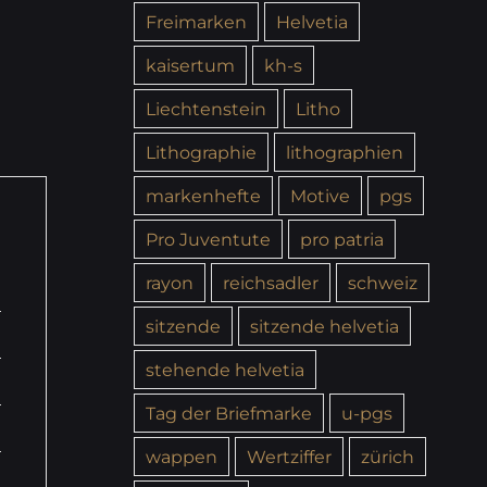
Freimarken
Helvetia
kaisertum
kh-s
Liechtenstein
Litho
Lithographie
lithographien
markenhefte
Motive
pgs
Pro Juventute
pro patria
rayon
reichsadler
schweiz
sitzende
sitzende helvetia
stehende helvetia
Tag der Briefmarke
u-pgs
wappen
Wertziffer
zürich