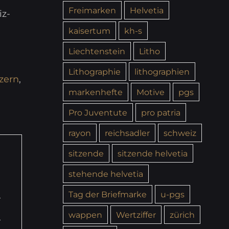
Freimarken
Helvetia
iz-
kaisertum
kh-s
Liechtenstein
Litho
Lithographie
lithographien
zern
,
markenhefte
Motive
pgs
Pro Juventute
pro patria
rayon
reichsadler
schweiz
sitzende
sitzende helvetia
stehende helvetia
Tag der Briefmarke
u-pgs
wappen
Wertziffer
zürich