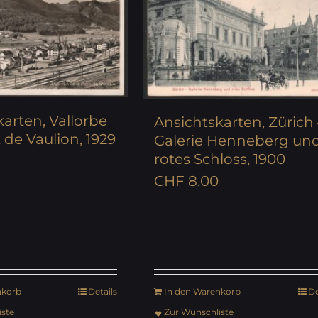
arten, Vallorbe
Ansichtskarten, Zürich 
 de Vaulion, 1929
Galerie Henneberg un
rotes Schloss, 1900
CHF
8.00
nkorb
Details
In den Warenkorb
De
ste
Zur Wunschliste