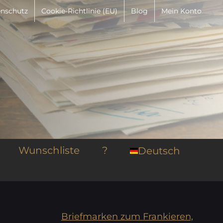
nschutz
Cookie-Richtlinie (EU)
Blog
Mein Konto
Wunschliste
?
Deutsch
Briefmarken zum Frankieren,