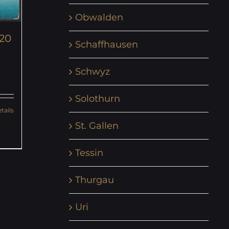
Obwalden
920
Schaffhausen
Schwyz
Solothurn
tails
St. Gallen
Tessin
Thurgau
Uri