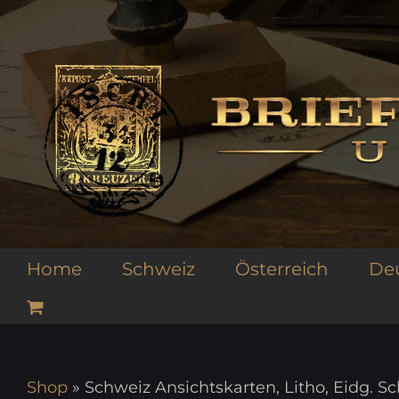
Zum
Inhalt
springen
Home
Schweiz
Österreich
De
Shop
»
Schweiz Ansichtskarten, Litho, Eidg. S