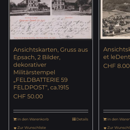
Ansichtsk
Ansichtskarten, Gruss aus
et leDent
Epsach, 2 Bilder,
dekorativer
CHF
8.00
Militärstempel
„FELDBATTERIE 59
FELDPOST“, ca.1915
CHF
50.00
In den Warenkorb
Details
In den Ware
Zur Wunschliste
Zur Wunschli