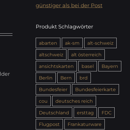
günstiger als bei der Post
Produkt Schlagwörter
abarten
ak-sm
alt-schweiz
altschweiz
alt österreich
ansichtskarten
basel
Bayern
lder
Berlin
Bern
brd
Bundesfeier
Bundesfeierkarte
cou
deutsches reich
Deutschland
ersttag
FDC
Flugpost
Frankaturware