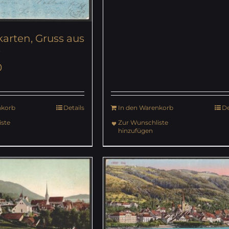
karten, Gruss aus
9
0
nkorb
Details
In den Warenkorb
De
ste
Zur Wunschliste
hinzufügen