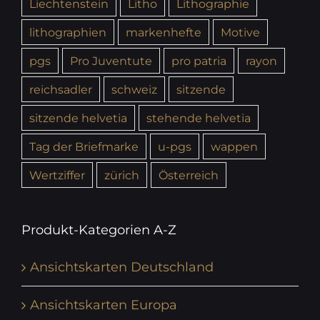
Liechtenstein
Litho
Lithographie
lithographien
markenhefte
Motive
pgs
Pro Juventute
pro patria
rayon
reichsadler
schweiz
sitzende
sitzende helvetia
stehende helvetia
Tag der Briefmarke
u-pgs
wappen
Wertziffer
zürich
Österreich
Produkt-Kategorien A-Z
Ansichtskarten Deutschland
Ansichtskarten Europa