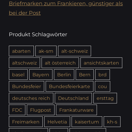
Briefmarken zum Frankieren, günstiger als
bei der Post
Produkt Schlagwörter
abarten
ak-sm
alt-schweiz
altschweiz
alt österreich
ansichtskarten
basel
Bayern
Berlin
Bern
brd
Bundesfeier
Bundesfeierkarte
cou
deutsches reich
Deutschland
ersttag
FDC
Flugpost
Frankaturware
Freimarken
Helvetia
kaisertum
kh-s