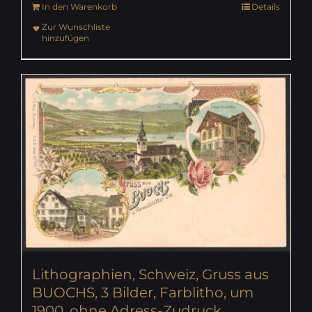
In den Warenkorb
Details
Zur Wunschliste
hinzufügen
Lithographien, Schweiz, Gruss aus
BUOCHS, 3 Bilder, Farblitho, um
1900, ohne Adress-Zudruck