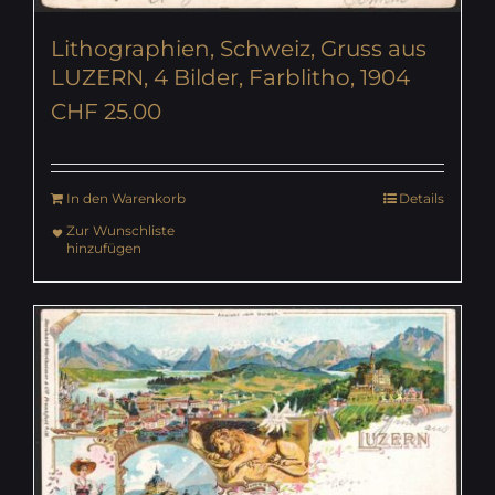
Lithographien, Schweiz, Gruss aus
LUZERN, 4 Bilder, Farblitho, 1904
CHF
25.00
In den Warenkorb
Details
Zur Wunschliste
hinzufügen