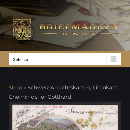
Zum
Gehe zu ...
Inhalt
springen
Gehe zu ...
Shop
»
Schweiz Ansichtskarten, Lithokarte,
Chemin de fer Gotthard