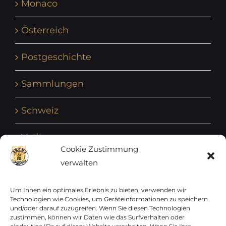
Monaco
Österreich
Postgeschichte
Sammlungen
Schweiz
Vatikan
Cookie Zustimmung
verwalten
Vereinte Nationen
Vorphilatelie
Um Ihnen ein optimales Erlebnis zu bieten, verwenden wir
Technologien wie Cookies, um Geräteinformationen zu speichern
und/oder darauf zuzugreifen. Wenn Sie diesen Technologien
Zensurbelege Österreich
zustimmen, können wir Daten wie das Surfverhalten oder