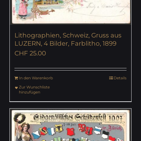
Lithographien, Schweiz, Gruss aus
LUZERN, 4 Bilder, Farblitho, 1899
CHF
25.00
In den Warenkorb
Details
Zur Wunschliste
hinzufügen