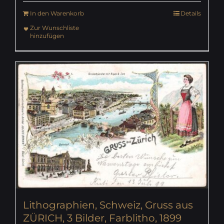
In den Warenkorb
Details
Zur Wunschliste
hinzufügen
Lithographien, Schweiz, Gruss aus
ZÜRICH, 3 Bilder, Farblitho, 1899