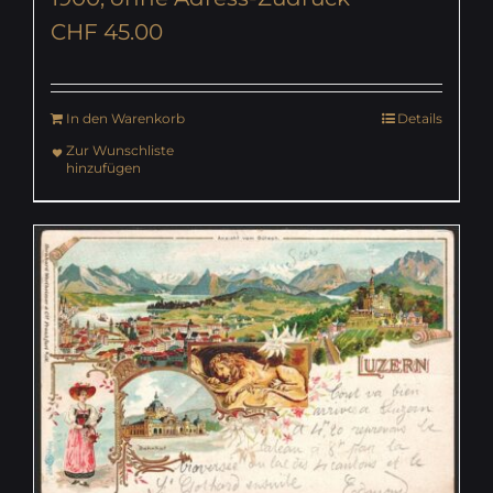
CHF
45.00
In den Warenkorb
Details
Zur Wunschliste
hinzufügen