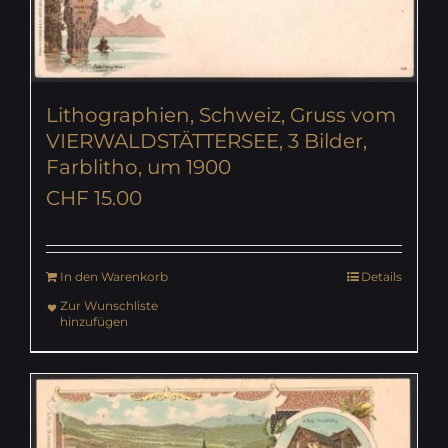
Lithographien, Schweiz, Gruss vom
VIERWALDSTÄTTERSEE, 3 Bilder,
Farblitho, um 1900
CHF
15.00
In den Warenkorb
Details
Zur Wunschliste
hinzufügen