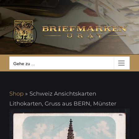
Zum
Gehe zu ...
Inhalt
springen
Gehe zu ...
Shop
»
Schweiz Ansichtskarten
Lithokarten, Gruss aus BERN, Münster