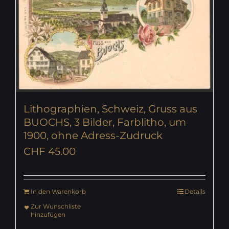
Lithographien, Schweiz, Gruss aus
BUOCHS, 3 Bilder, Farblitho, um
1900, ohne Adress-Zudruck
CHF
45.00
In den Warenkorb
Details
Zur Wunschliste
hinzufügen