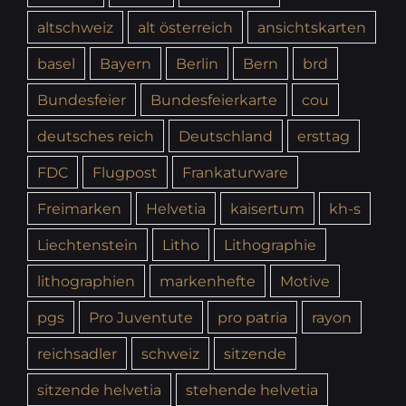
altschweiz
alt österreich
ansichtskarten
basel
Bayern
Berlin
Bern
brd
Bundesfeier
Bundesfeierkarte
cou
deutsches reich
Deutschland
ersttag
FDC
Flugpost
Frankaturware
Freimarken
Helvetia
kaisertum
kh-s
Liechtenstein
Litho
Lithographie
lithographien
markenhefte
Motive
pgs
Pro Juventute
pro patria
rayon
reichsadler
schweiz
sitzende
sitzende helvetia
stehende helvetia