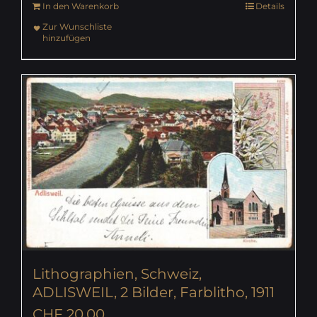
In den Warenkorb
Details
Zur Wunschliste
hinzufügen
Lithographien, Schweiz,
ADLISWEIL, 2 Bilder, Farblitho, 1911
CHF
20.00