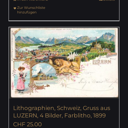
Zur Wunschliste
hinzufügen
Lithographien, Schweiz, Gruss aus
LUZERN, 4 Bilder, Farblitho, 1899
CHF
25.00