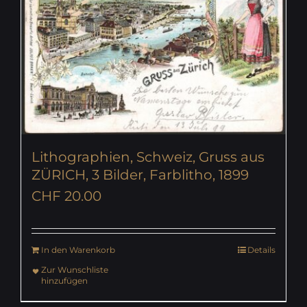
Lithographien, Schweiz, Gruss aus
ZÜRICH, 3 Bilder, Farblitho, 1899
CHF
20.00
In den Warenkorb
Details
Zur Wunschliste
hinzufügen