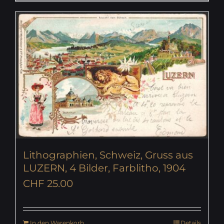
Lithographien, Schweiz, Gruss aus
LUZERN, 4 Bilder, Farblitho, 1904
CHF
25.00
In den Warenkorb
Details