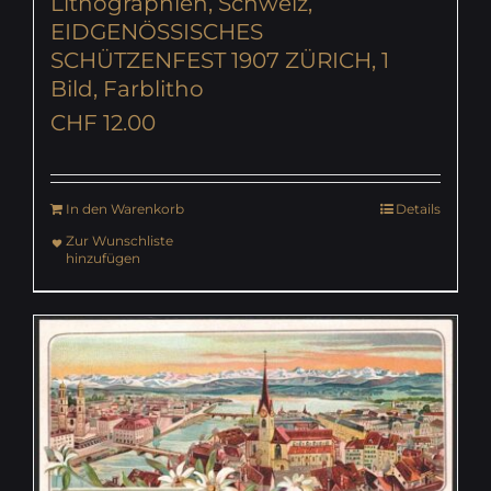
Lithographien, Schweiz,
EIDGENÖSSISCHES
SCHÜTZENFEST 1907 ZÜRICH, 1
Bild, Farblitho
CHF
12.00
In den Warenkorb
Details
Zur Wunschliste
hinzufügen