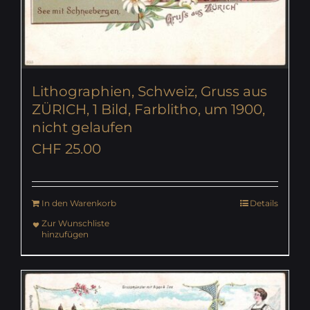
Lithographien, Schweiz, Gruss aus
ZÜRICH, 1 Bild, Farblitho, um 1900,
nicht gelaufen
CHF
25.00
In den Warenkorb
Details
Zur Wunschliste
hinzufügen