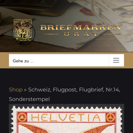
Zum
Gehe zu ...
Inhalt
springen
Gehe zu ...
Shop
»
Schweiz, Flugpost, Flugbrief, Nr.14,
Sonderstempel