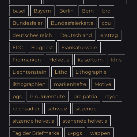
basel
Bayern
Berlin
Bern
brd
Bundesfeier
Bundesfeierkarte
cou
deutsches reich
Deutschland
ersttag
FDC
Flugpost
Frankaturware
Freimarken
Helvetia
kaisertum
kh-s
Liechtenstein
Litho
Lithographie
lithographien
markenhefte
Motive
pgs
Pro Juventute
pro patria
rayon
reichsadler
schweiz
sitzende
sitzende helvetia
stehende helvetia
Tag der Briefmarke
u-pgs
wappen