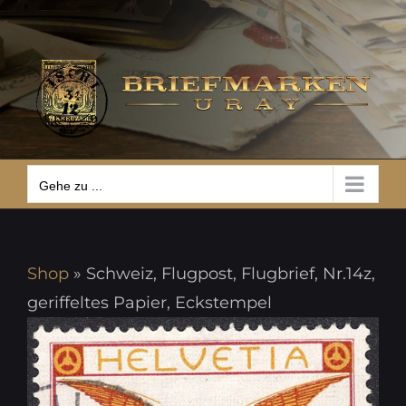
Zum
Gehe zu ...
Inhalt
springen
Gehe zu ...
Shop
»
Schweiz, Flugpost, Flugbrief, Nr.14z,
geriffeltes Papier, Eckstempel