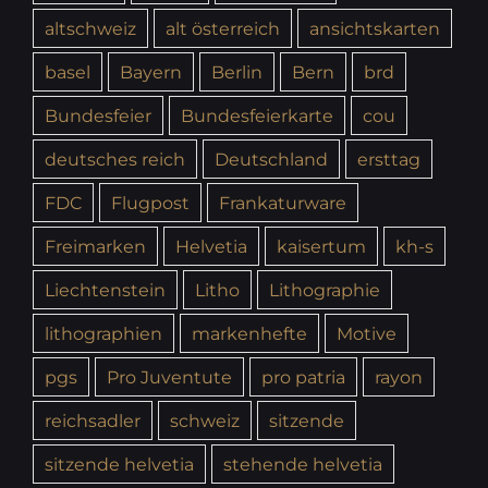
altschweiz
alt österreich
ansichtskarten
basel
Bayern
Berlin
Bern
brd
Bundesfeier
Bundesfeierkarte
cou
deutsches reich
Deutschland
ersttag
FDC
Flugpost
Frankaturware
Freimarken
Helvetia
kaisertum
kh-s
Liechtenstein
Litho
Lithographie
lithographien
markenhefte
Motive
pgs
Pro Juventute
pro patria
rayon
reichsadler
schweiz
sitzende
sitzende helvetia
stehende helvetia