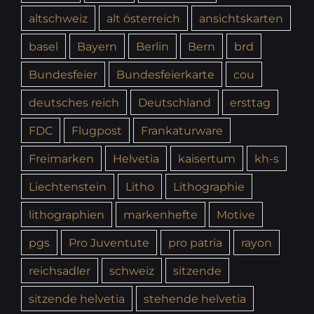
altschweiz
alt österreich
ansichtskarten
basel
Bayern
Berlin
Bern
brd
Bundesfeier
Bundesfeierkarte
cou
deutsches reich
Deutschland
ersttag
FDC
Flugpost
Frankaturware
Freimarken
Helvetia
kaisertum
kh-s
Liechtenstein
Litho
Lithographie
lithographien
markenhefte
Motive
pgs
Pro Juventute
pro patria
rayon
reichsadler
schweiz
sitzende
sitzende helvetia
stehende helvetia