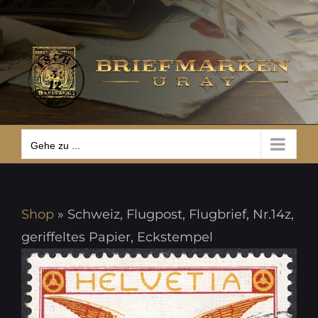
Zum
Gehe zu ...
Inhalt
springen
Gehe zu ...
Shop
»
Schweiz, Flugpost, Flugbrief, Nr.14z,
geriffeltes Papier, Eckstempel