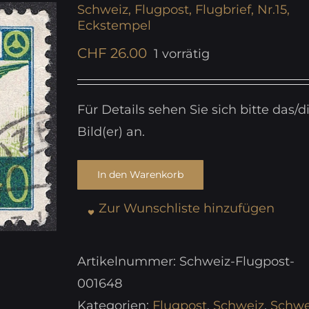
Schweiz, Flugpost, Flugbrief, Nr.15,
Eckstempel
CHF
26.00
1 vorrätig
Für Details sehen Sie sich bitte das/d
Bild(er) an.
In den Warenkorb
Zur Wunschliste hinzufügen
Artikelnummer:
Schweiz-Flugpost-
001648
Kategorien:
Flugpost
,
Schweiz
,
Schwe