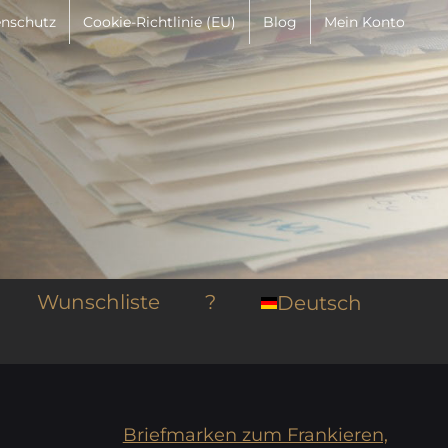
nschutz
Cookie-Richtlinie (EU)
Blog
Mein Konto
Wunschliste
?
Deutsch
Briefmarken zum Frankieren,