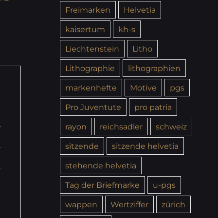
Freimarken
Helvetia
kaisertum
kh-s
Liechtenstein
Litho
Lithographie
lithographien
markenhefte
Motive
pgs
Pro Juventute
pro patria
rayon
reichsadler
schweiz
sitzende
sitzende helvetia
stehende helvetia
Tag der Briefmarke
u-pgs
wappen
Wertziffer
zürich