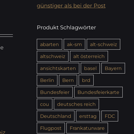
günstiger als bei der Post
Produkt Schlagwörter
abarten
ak-sm
alt-schweiz
ie
altschweiz
alt österreich
ansichtskarten
basel
Bayern
Berlin
Bern
brd
Bundesfeier
Bundesfeierkarte
cou
deutsches reich
Deutschland
ersttag
FDC
Flugpost
Frankaturware
iz