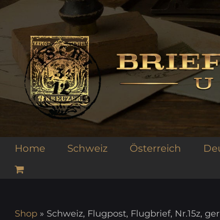
Zum
Inhalt
springen
Home
Schweiz
Österreich
De
Shop
»
Schweiz, Flugpost, Flugbrief, Nr.15z, ge