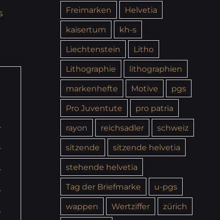
Freimarken
Helvetia
s
kaisertum
kh-s
Liechtenstein
Litho
Lithographie
lithographien
markenhefte
Motive
pgs
Pro Juventute
pro patria
rayon
reichsadler
schweiz
sitzende
sitzende helvetia
stehende helvetia
Tag der Briefmarke
u-pgs
wappen
Wertziffer
zürich