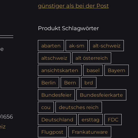
günstiger als bei der Post
Produkt Schlagwörter
abarten
ak-sm
alt-schweiz
ie
altschweiz
alt österreich
ansichtskarten
basel
Bayern
Berlin
Bern
brd
Bundesfeier
Bundesfeierkarte
cou
deutsches reich
01656
Deutschland
ersttag
FDC
iz
Flugpost
Frankaturware