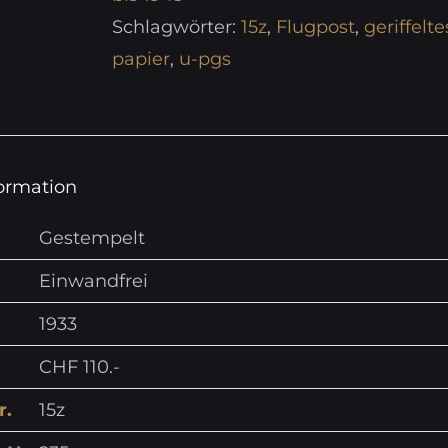
Schlagwörter:
15z
,
Flugpost
,
geriffelte
papier
,
u-pgs
formation
Gestempelt
Einwandfrei
1933
CHF 110.-
r.
15z