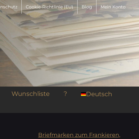
nschutz
Cookie-Richtlinie (EU)
Blog
Mein Konto
Wunschliste
?
Deutsch
Briefmarken zum Frankieren,