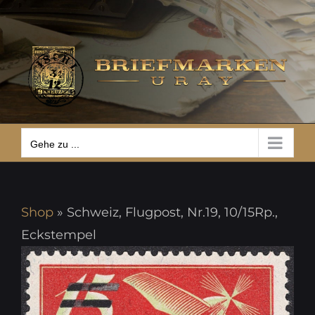
Zum
Gehe zu ...
Inhalt
springen
Gehe zu ...
Shop
»
Schweiz, Flugpost, Nr.19, 10/15Rp.,
Eckstempel