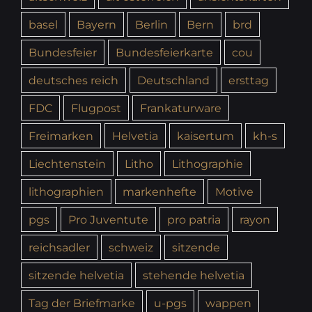
basel
Bayern
Berlin
Bern
brd
Bundesfeier
Bundesfeierkarte
cou
deutsches reich
Deutschland
ersttag
FDC
Flugpost
Frankaturware
Freimarken
Helvetia
kaisertum
kh-s
Liechtenstein
Litho
Lithographie
lithographien
markenhefte
Motive
pgs
Pro Juventute
pro patria
rayon
reichsadler
schweiz
sitzende
sitzende helvetia
stehende helvetia
Tag der Briefmarke
u-pgs
wappen