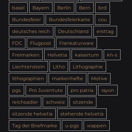
basel
Bayern
Berlin
Bern
brd
Bundesfeier
Bundesfeierkarte
cou
deutsches reich
Deutschland
ersttag
FDC
Flugpost
Frankaturware
Freimarken
Helvetia
kaisertum
kh-s
Liechtenstein
Litho
Lithographie
lithographien
markenhefte
Motive
pgs
Pro Juventute
pro patria
rayon
reichsadler
schweiz
sitzende
sitzende helvetia
stehende helvetia
Tag der Briefmarke
u-pgs
wappen