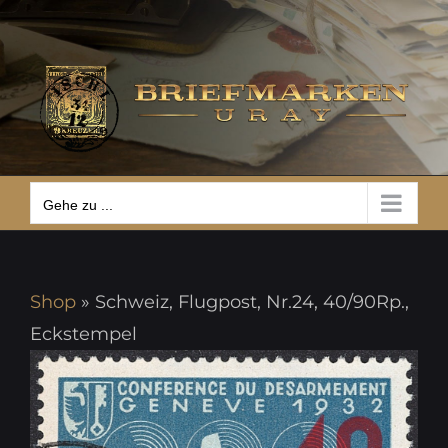
Zum
Gehe zu ...
Inhalt
springen
Gehe zu ...
Shop
»
Schweiz, Flugpost, Nr.24, 40/90Rp.,
Eckstempel