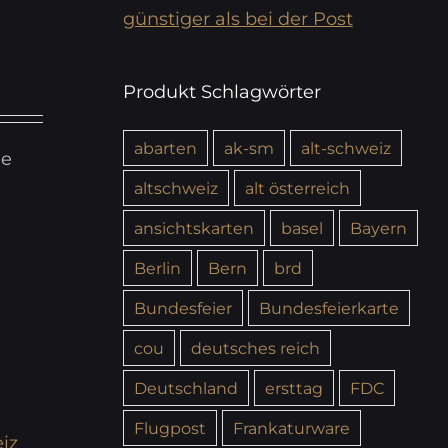
günstiger als bei der Post
Produkt Schlagwörter
abarten
ak-sm
alt-schweiz
ie
altschweiz
alt österreich
ansichtskarten
basel
Bayern
Berlin
Bern
brd
Bundesfeier
Bundesfeierkarte
cou
deutsches reich
Deutschland
ersttag
FDC
Flugpost
Frankaturware
iz