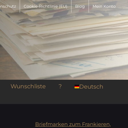
nschutz
Cookie-Richtlinie (EU)
Blog
Mein Konto
Wunschliste
?
Deutsch
Briefmarken zum Frankieren,