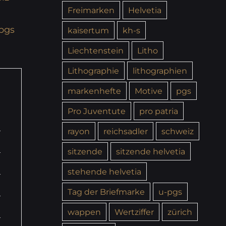
Freimarken
Helvetia
pgs
kaisertum
kh-s
Liechtenstein
Litho
Lithographie
lithographien
markenhefte
Motive
pgs
Pro Juventute
pro patria
rayon
reichsadler
schweiz
sitzende
sitzende helvetia
stehende helvetia
Tag der Briefmarke
u-pgs
wappen
Wertziffer
zürich