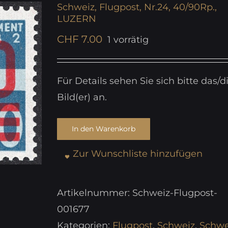
Schweiz, Flugpost, Nr.24, 40/90Rp.,
LUZERN
CHF
7.00
1 vorrätig
Für Details sehen Sie sich bitte das/d
Bild(er) an.
In den Warenkorb
Zur Wunschliste hinzufügen
Artikelnummer:
Schweiz-Flugpost-
001677
Kategorien:
Flugpost
,
Schweiz
,
Schwe