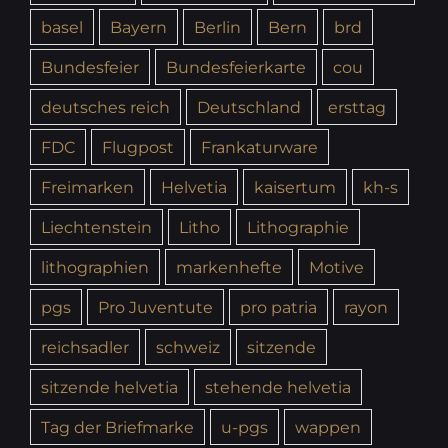
basel
Bayern
Berlin
Bern
brd
Bundesfeier
Bundesfeierkarte
cou
deutsches reich
Deutschland
ersttag
FDC
Flugpost
Frankaturware
Freimarken
Helvetia
kaisertum
kh-s
Liechtenstein
Litho
Lithographie
lithographien
markenhefte
Motive
pgs
Pro Juventute
pro patria
rayon
reichsadler
schweiz
sitzende
sitzende helvetia
stehende helvetia
Tag der Briefmarke
u-pgs
wappen