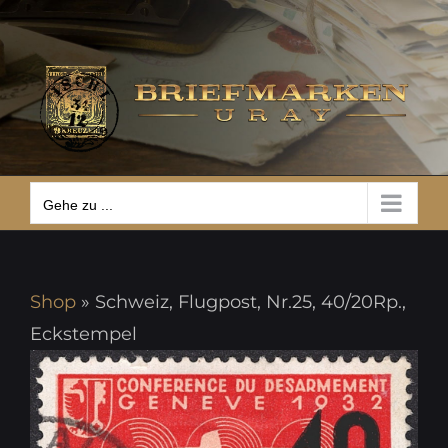
Zum
Gehe zu ...
Inhalt
springen
Gehe zu ...
Shop
»
Schweiz, Flugpost, Nr.25, 40/20Rp.,
Eckstempel