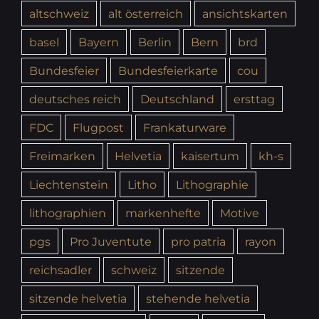
altschweiz
alt österreich
ansichtskarten
basel
Bayern
Berlin
Bern
brd
Bundesfeier
Bundesfeierkarte
cou
deutsches reich
Deutschland
ersttag
FDC
Flugpost
Frankaturware
Freimarken
Helvetia
kaisertum
kh-s
Liechtenstein
Litho
Lithographie
lithographien
markenhefte
Motive
pgs
Pro Juventute
pro patria
rayon
reichsadler
schweiz
sitzende
sitzende helvetia
stehende helvetia