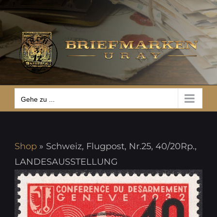
Zum
Gehe zu ...
Inhalt
springen
Gehe zu ...
Shop
»
Schweiz, Flugpost, Nr.25, 40/20Rp.,
LANDESAUSSTELLUNG