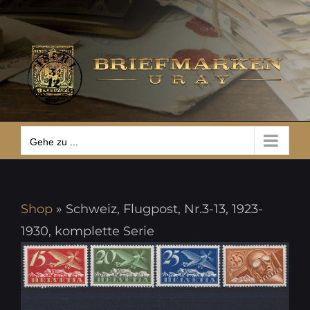
Zum
Gehe zu ...
Inhalt
springen
Gehe zu ...
Shop
»
Schweiz, Flugpost, Nr.3-13, 1923-
1930, komplette Serie