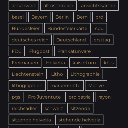
altschweiz
alt österreich
ansichtskarten
basel
Bayern
Berlin
Bern
brd
Bundesfeier
Bundesfeierkarte
cou
deutsches reich
Deutschland
ersttag
FDC
Flugpost
Frankaturware
Freimarken
Helvetia
kaisertum
kh-s
Liechtenstein
Litho
Lithographie
lithographien
markenhefte
Motive
pgs
Pro Juventute
pro patria
rayon
reichsadler
schweiz
sitzende
sitzende helvetia
stehende helvetia