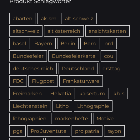
Produkt Schlagwörter
abarten
ak-sm
alt-schweiz
altschweiz
alt österreich
ansichtskarten
basel
Bayern
Berlin
Bern
brd
Bundesfeier
Bundesfeierkarte
cou
deutsches reich
Deutschland
ersttag
FDC
Flugpost
Frankaturware
Freimarken
Helvetia
kaisertum
kh-s
Liechtenstein
Litho
Lithographie
lithographien
markenhefte
Motive
pgs
Pro Juventute
pro patria
rayon