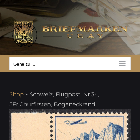
Zum
Gehe zu ...
Inhalt
springen
Gehe zu ...
Shop
»
Schweiz, Flugpost, Nr.34,
5Fr.Churfirsten, Bogeneckrand