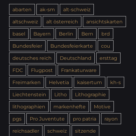
abarten
ak-sm
alt-schweiz
altschweiz
alt österreich
ansichtskarten
basel
Bayern
Berlin
Bern
brd
Bundesfeier
Bundesfeierkarte
cou
deutsches reich
Deutschland
ersttag
FDC
Flugpost
Frankaturware
Freimarken
Helvetia
kaisertum
kh-s
Liechtenstein
Litho
Lithographie
lithographien
markenhefte
Motive
pgs
Pro Juventute
pro patria
rayon
reichsadler
schweiz
sitzende