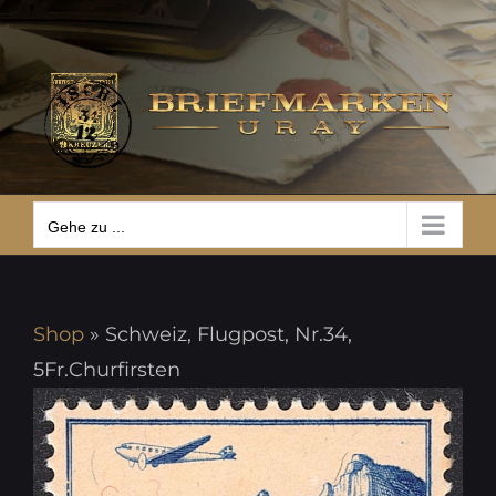
Zum
Gehe zu ...
Inhalt
springen
Gehe zu ...
Shop
»
Schweiz, Flugpost, Nr.34,
5Fr.Churfirsten