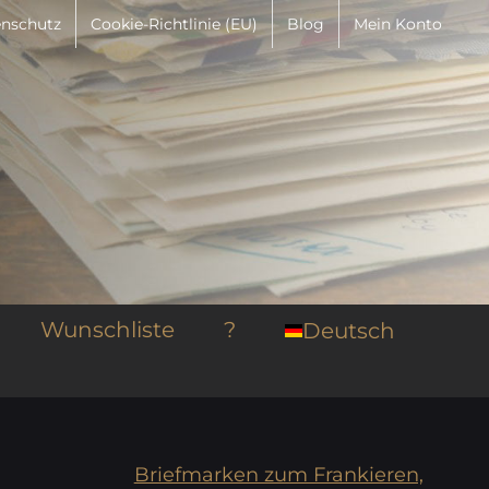
nschutz
Cookie-Richtlinie (EU)
Blog
Mein Konto
Wunschliste
?
Deutsch
Briefmarken zum Frankieren,