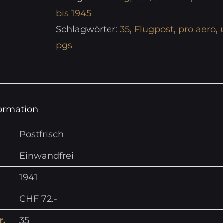
bis 1945
Schlagwörter:
35
,
Flugpost
,
pro aero
,
pgs
formation
Postfrisch
Einwandfrei
1941
CHF 72.-
r.
35