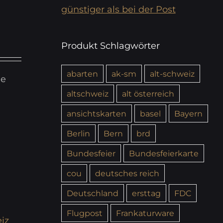
günstiger als bei der Post
Produkt Schlagwörter
abarten
ak-sm
alt-schweiz
ie
altschweiz
alt österreich
ansichtskarten
basel
Bayern
Berlin
Bern
brd
Bundesfeier
Bundesfeierkarte
cou
deutsches reich
Deutschland
ersttag
FDC
Flugpost
Frankaturware
iz