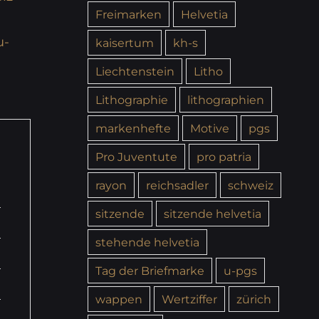
Freimarken
Helvetia
u-
kaisertum
kh-s
Liechtenstein
Litho
Lithographie
lithographien
markenhefte
Motive
pgs
Pro Juventute
pro patria
rayon
reichsadler
schweiz
sitzende
sitzende helvetia
stehende helvetia
Tag der Briefmarke
u-pgs
wappen
Wertziffer
zürich