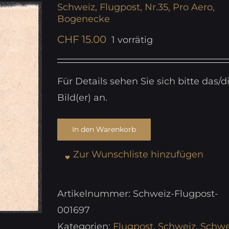
Schweiz, Flugpost, Nr.35, Pro Aero,
Bogenecke
CHF
15.00
1 vorrätig
Für Details sehen Sie sich bitte das/d
Bild(er) an.
In den Warenkorb
Zur Wunschliste hinzufügen
Artikelnummer:
Schweiz-Flugpost-
001697
Kategorien:
Flugpost
,
Schweiz
,
Schwe