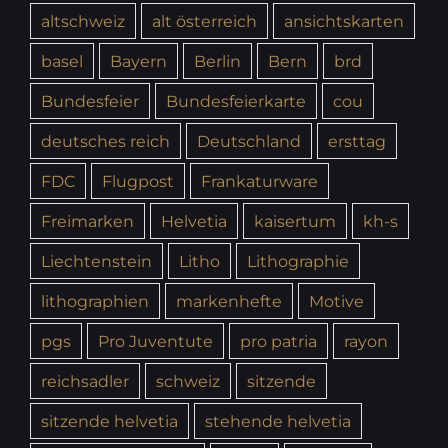
altschweiz
alt österreich
ansichtskarten
basel
Bayern
Berlin
Bern
brd
Bundesfeier
Bundesfeierkarte
cou
deutsches reich
Deutschland
ersttag
FDC
Flugpost
Frankaturware
Freimarken
Helvetia
kaisertum
kh-s
Liechtenstein
Litho
Lithographie
lithographien
markenhefte
Motive
pgs
Pro Juventute
pro patria
rayon
reichsadler
schweiz
sitzende
sitzende helvetia
stehende helvetia