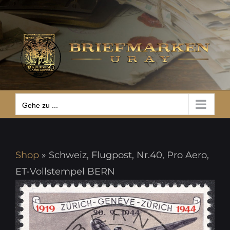
Zum
Gehe zu ...
Inhalt
springen
Gehe zu ...
Shop
»
Schweiz, Flugpost, Nr.40, Pro Aero,
ET-Vollstempel BERN