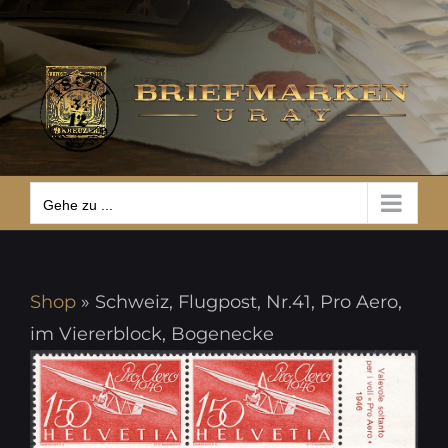
Zum
Gehe zu ...
Inhalt
springen
Gehe zu ...
Shop
»
Schweiz, Flugpost, Nr.41, Pro Aero,
im Viererblock, Bogenecke