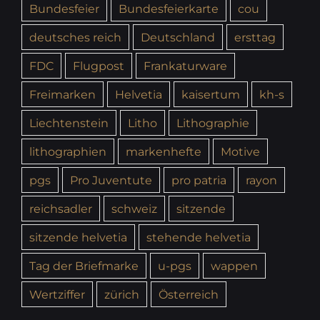
Bundesfeier
Bundesfeierkarte
cou
deutsches reich
Deutschland
ersttag
FDC
Flugpost
Frankaturware
Freimarken
Helvetia
kaisertum
kh-s
Liechtenstein
Litho
Lithographie
lithographien
markenhefte
Motive
pgs
Pro Juventute
pro patria
rayon
reichsadler
schweiz
sitzende
sitzende helvetia
stehende helvetia
Tag der Briefmarke
u-pgs
wappen
Wertziffer
zürich
Österreich