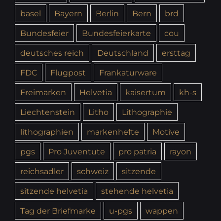
basel
Bayern
Berlin
Bern
brd
Bundesfeier
Bundesfeierkarte
cou
deutsches reich
Deutschland
ersttag
FDC
Flugpost
Frankaturware
Freimarken
Helvetia
kaisertum
kh-s
Liechtenstein
Litho
Lithographie
lithographien
markenhefte
Motive
pgs
Pro Juventute
pro patria
rayon
reichsadler
schweiz
sitzende
sitzende helvetia
stehende helvetia
Tag der Briefmarke
u-pgs
wappen