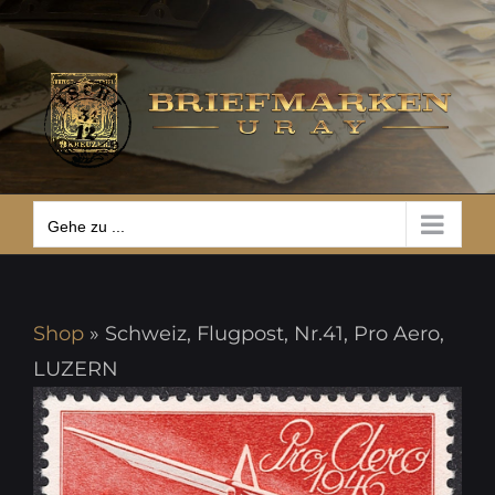
Zum
Gehe zu ...
Inhalt
springen
Gehe zu ...
Shop
»
Schweiz, Flugpost, Nr.41, Pro Aero,
LUZERN