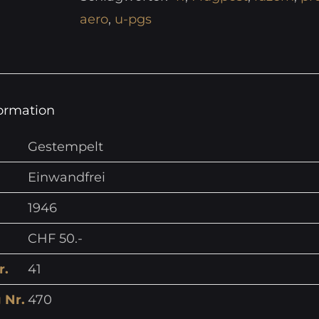
aero
,
u-pgs
formation
Gestempelt
Einwandfrei
1946
CHF 50.-
r.
41
 Nr.
470