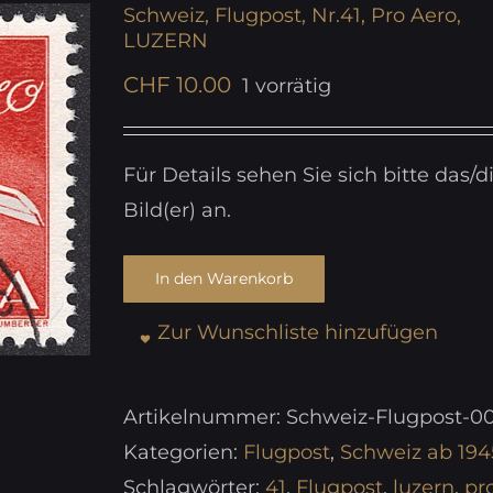
Schweiz, Flugpost, Nr.41, Pro Aero,
LUZERN
CHF
10.00
1 vorrätig
Für Details sehen Sie sich bitte das/d
Bild(er) an.
In den Warenkorb
Zur Wunschliste hinzufügen
Artikelnummer:
Schweiz-Flugpost-00
Kategorien:
Flugpost
,
Schweiz ab 194
Schlagwörter:
41
,
Flugpost
,
luzern
,
pr