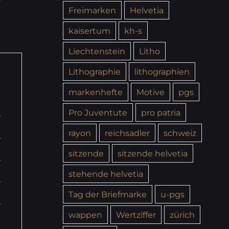
Freimarken
Helvetia
kaisertum
kh-s
Liechtenstein
Litho
Lithographie
lithographien
markenhefte
Motive
pgs
Pro Juventute
pro patria
rayon
reichsadler
schweiz
sitzende
sitzende helvetia
stehende helvetia
Tag der Briefmarke
u-pgs
wappen
Wertziffer
zürich