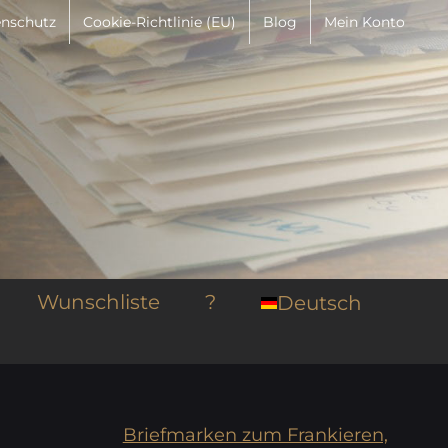
nschutz
Cookie-Richtlinie (EU)
Blog
Mein Konto
Wunschliste
?
Deutsch
Briefmarken zum Frankieren,