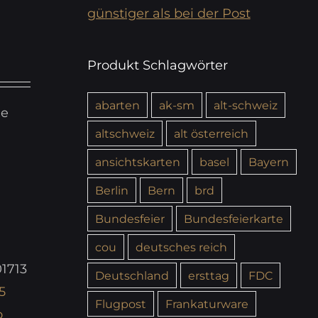
günstiger als bei der Post
Produkt Schlagwörter
abarten
ak-sm
alt-schweiz
ie
altschweiz
alt österreich
ansichtskarten
basel
Bayern
Berlin
Bern
brd
Bundesfeier
Bundesfeierkarte
cou
deutsches reich
1713
Deutschland
ersttag
FDC
5
Flugpost
Frankaturware
o