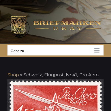
Zum
Gehe zu ...
Inhalt
springen
Gehe zu ...
Shop
»
Schweiz, Flugpost, Nr.41, Pro Aero