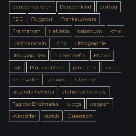
deutsches reich
Deutschland
ersttag
FDC
Flugpost
Frankaturware
Freimarken
Helvetia
kaisertum
kh-s
Liechtenstein
Litho
Lithographie
lithographien
markenhefte
Motive
pgs
Pro Juventute
pro patria
rayon
reichsadler
schweiz
sitzende
sitzende helvetia
stehende helvetia
Tag der Briefmarke
u-pgs
wappen
Wertziffer
zürich
Österreich