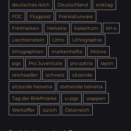
deutsches reich
Deutschland
ersttag
FDC
Flugpost
Frankaturware
Freimarken
Helvetia
kaisertum
kh-s
Liechtenstein
Litho
Lithographie
lithographien
markenhefte
Motive
pgs
Pro Juventute
pro patria
rayon
reichsadler
schweiz
sitzende
sitzende helvetia
stehende helvetia
Tag der Briefmarke
u-pgs
wappen
Wertziffer
zürich
Österreich