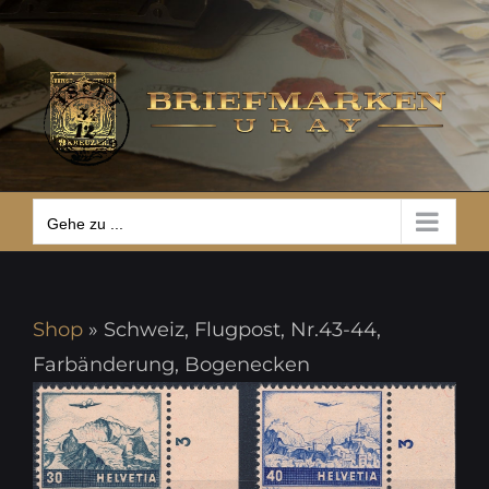
Zum
Gehe zu ...
Inhalt
springen
Gehe zu ...
Shop
»
Schweiz, Flugpost, Nr.43-44,
Farbänderung, Bogenecken