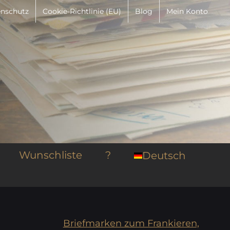
nschutz
Cookie-Richtlinie (EU)
Blog
Mein Konto
Wunschliste
?
Deutsch
Briefmarken zum Frankieren,