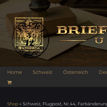
Zum
Inhalt
springen
Home
Schweiz
Österreich
De
Shop
»
Schweiz, Flugpost, Nr.44, Farbänderu