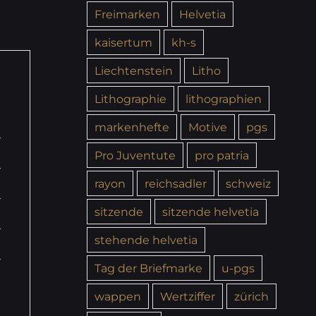
Freimarken
Helvetia
kaisertum
kh-s
Liechtenstein
Litho
Lithographie
lithographien
markenhefte
Motive
pgs
Pro Juventute
pro patria
rayon
reichsadler
schweiz
sitzende
sitzende helvetia
stehende helvetia
Tag der Briefmarke
u-pgs
wappen
Wertziffer
zürich