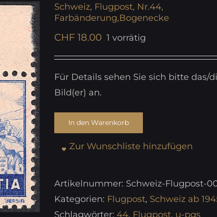
Schweiz, Flugpost, Nr.44,
Farbänderung,Bogenecke
CHF
18.00
1 vorrätig
Für Details sehen Sie sich bitte das/d
Bild(er) an.
In den Warenkorb
Zur Wunschliste hinzufügen
Artikelnummer:
Schweiz-Flugpost-00
Kategorien:
Flugpost
,
Schweiz ab 194
Schlagwörter:
44
,
Flugpost
,
u-pgs