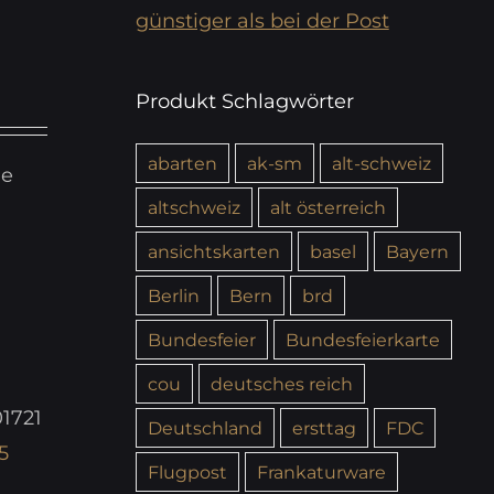
günstiger als bei der Post
Produkt Schlagwörter
abarten
ak-sm
alt-schweiz
ie
altschweiz
alt österreich
ansichtskarten
basel
Bayern
Berlin
Bern
brd
Bundesfeier
Bundesfeierkarte
cou
deutsches reich
1721
Deutschland
ersttag
FDC
5
Flugpost
Frankaturware