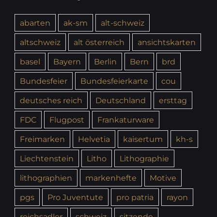
abarten
ak-sm
alt-schweiz
altschweiz
alt österreich
ansichtskarten
basel
Bayern
Berlin
Bern
brd
Bundesfeier
Bundesfeierkarte
cou
deutsches reich
Deutschland
ersttag
FDC
Flugpost
Frankaturware
Freimarken
Helvetia
kaisertum
kh-s
Liechtenstein
Litho
Lithographie
lithographien
markenhefte
Motive
pgs
Pro Juventute
pro patria
rayon
reichsadler
schweiz
sitzende