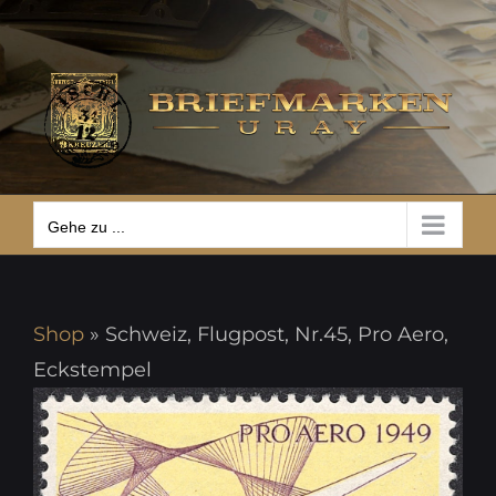
Zum
Gehe zu ...
Inhalt
springen
Gehe zu ...
Shop
»
Schweiz, Flugpost, Nr.45, Pro Aero,
Eckstempel